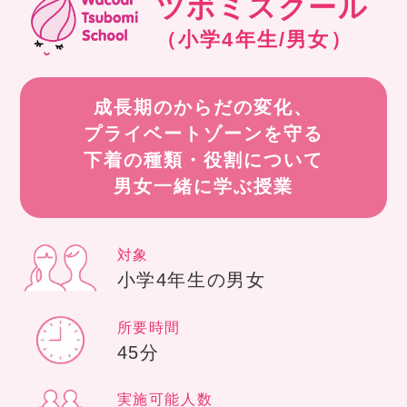
ツボミスクール
（小学4年生/男女）
成長期のからだの変化、
プライベートゾーンを守る
下着の種類・役割について
男女一緒に学ぶ授業
対象
小学4年生の男女
所要時間
45分
実施可能人数