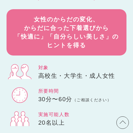
女性のからだの変化、
からだに合った下着選びから
「快適に」「自分らしい美しさ」の
ヒントを得る
対象
高校生・大学生・成人女性
所要時間
30分〜60分
（ご相談ください）
実施可能人数
20名以上