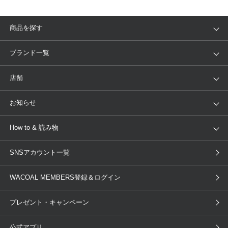
商品を探す
アイテム
ブランド
ブランド一覧
ランキング
セール
WACOAL
Wing
店舗
トピックス
Salute
Yue
店舗を探す
お知らせ
AMPHI
une nana cool
来店予約
新着情報
How to & 読み物
GOCOCi
WACOAL SIZE ORDER
ブラ無料診断
重要なお知らせ
下着の基礎知識
ワコールボディブック
SNSアカウント一覧
OUR WACOAL
YOJOY
取り置き・取り寄せサービス
商品回収
ブラチェック
わたしに合うブラ診断
WACOAL Remamma
Mens Innerwear
WACOAL MEMBERS登録＆ログイン
3Dボディスキャン
お知らせ
ブラパン
ワコールスタイル
CW-X
Imported Brands
プレゼント・キャンペーン
ニュース＆トピックス
フェムケアポータルサイト
大人の工場見学in長崎
Licensed Brands
公式アプリ