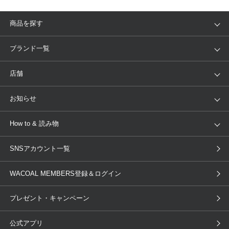
商品を探す
アイテム
ブランド
ブランド一覧
ランキング
セール
WACOAL
Wing
店舗
トピックス
Salute
Yue
店舗を探す
お知らせ
AMPHI
une nana cool
来店予約
新着情報
How to & 読み物
GOCOCi
WACOAL SIZE ORDER
ブラ無料診断
重要なお知らせ
下着の基礎知識
ワコールボディブック
SNSアカウント一覧
OUR WACOAL
YOJOY
取り置き・取り寄せサービス
商品回収
ブラチェック
わたしに合うブラ診断
WACOAL Remamma
Mens Innerwear
WACOAL MEMBERS登録＆ログイン
3Dボディスキャン
お知らせ
ブラパン
ワコールスタイル
CW-X
Imported Brands
プレゼント・キャンペーン
ニュース＆トピックス
フェムケアポータルサイト
大人の工場見学in長崎
Licensed Brands
公式アプリ
大人の工場見学inベトナム
人間科学研究開発センター見学