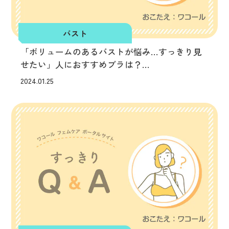
バスト
「ボリュームのあるバストが悩み…すっきり見
せたい」人におすすめブラは？
バストのお悩みすっきりQ&A
2024.01.25