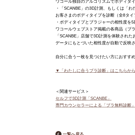
重要なお知らせ
ワコール独自のアルゴリズムでボディタ
・「SCANBE」の3D計測、もしくは「
お客さまのボディタイプを診断（全8タ
お知らせ
・ボディタイプとブラジャーの相性度を5
ワコールウェブストア掲載の各商品（ブラ
「SCANBE」店舗で3D計測を体験された
ワコールウェブスト
データにもとづいた相性度が自動で反映
自分に合う一枚を見つけたい方におすす
公式アプリ
▼「わたしに合うブラ診断」はこちらか
ニュース＆トピック
＜関連サービス＞
企業情報
セルフで3D計測「SCANBE」
専門カウンセラーによる「ブラ無料診断
一覧へ戻る