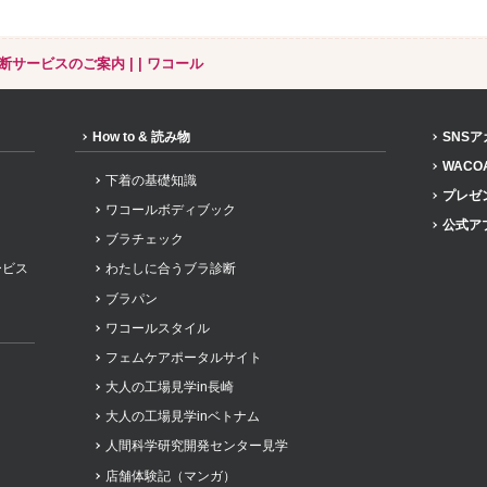
断サービスのご案内 | | ワコール
How to & 読み物
SNS
WACO
下着の基礎知識
プレゼ
ワコールボディブック
公式ア
ブラチェック
ービス
わたしに合うブラ診断
ブラパン
ワコールスタイル
フェムケアポータルサイト
大人の工場見学in長崎
大人の工場見学inベトナム
人間科学研究開発センター見学
店舗体験記（マンガ）