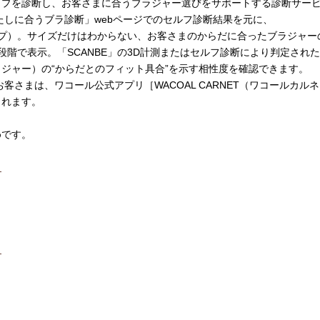
イプを診断し、お客さまに合うブラジャー選びをサポートする診断サー
プレゼント・キャンペー
わたしに合うブラ診断」webページでのセルフ診断結果を元に、
イプ）。サイズだけはわからない、お客さまのからだに合ったブラジャー
段階で表示。「SCANBE」の3D計測またはセルフ診断により判定され
メールニュース登録
ジャー）の“からだとのフィット具合”を示す相性度を確認できます。
お客さまは、ワコール公式アプリ［WACOAL CARNET（ワコールカ
ア
お問い合わせ
されます。
めです。
よくあるご質問
ら
ス
」