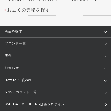
お近くの売場を探す
商品を探す
アイテム
ブランド
ブランド一覧
ランキング
セール
WACOAL
Wing
店舗
トピックス
Salute
Yue
店舗を探す
お知らせ
AMPHI
une nana cool
来店予約
新着情報
How to & 読み物
GOCOCi
WACOAL SIZE ORDER
ブラ無料診断
重要なお知らせ
下着の基礎知識
ワコールボディブック
SNSアカウント一覧
OUR WACOAL
YOJOY
取り置き・取り寄せサービス
商品回収
ブラチェック
わたしに合うブラ診断
WACOAL Remamma
Mens Innerwear
WACOAL MEMBERS登録＆ログイン
3Dボディスキャン
お知らせ
ブラパン
ワコールスタイル