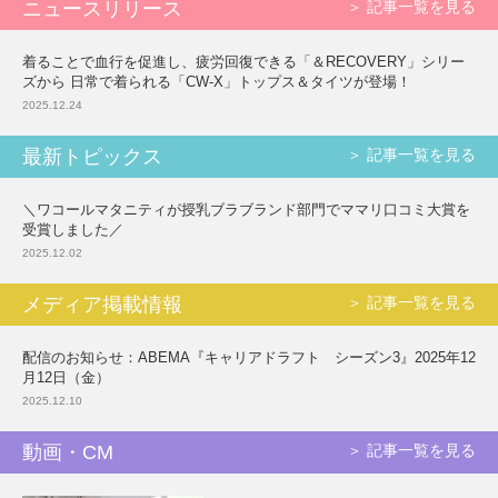
重要なお知らせ
ニュースリリース
＞ 記事一覧を見る
着ることで血行を促進し、疲労回復できる「＆RECOVERY」シリー
お知らせ
ズから 日常で着られる「CW-X」トップス＆タイツが登場！
2025.12.24
ワコールウェブストア
最新トピックス
＞ 記事一覧を見る
＼ワコールマタニティが授乳ブラブランド部門でママリ口コミ大賞を
受賞しました／
公式アプリ
2025.12.02
メディア掲載情報
＞ 記事一覧を見る
ニュース＆トピックス
配信のお知らせ：ABEMA『キャリアドラフト シーズン3』2025年12
月12日（金）
企業情報
2025.12.10
動画・CM
＞ 記事一覧を見る
SNSアカウント一覧