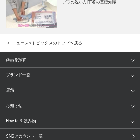
ブラの洗い方|下着の基礎知識
プレゼント・キャンペーン
メールニュース登録
＜ ニュース&トピックスのトップへ戻る
お問い合わせ
商品を探す
アイテム
ブランド
ブランド一覧
よくあるご質問
ランキング
セール
WACOAL
Wing
店舗
トピックス
Salute
Yue
店舗を探す
お知らせ
AMPHI
une nana cool
来店予約
新着情報
How to & 読み物
GOCOCi
WACOAL SIZE ORDER
ブラ無料診断
重要なお知らせ
下着の基礎知識
ワコールボディブック
SNSアカウント一覧
OUR WACOAL
YOJOY