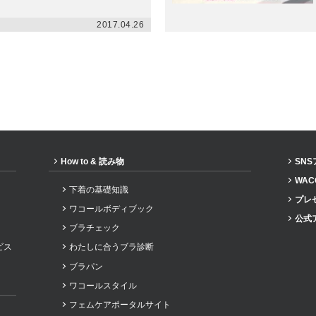
2017.04.26
How to & 読み物
SN
WAC
下着の基礎知識
プレ
ワコールボディブック
公式
ブラチェック
ビス
わたしに合うブラ診断
ブラパン
ワコールスタイル
フェムケアポータルサイト