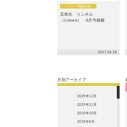
重要なお知らせ
メディア掲載情報
宝島社 リンネル
お知らせ
（Liniere） 6月号掲載
ワコールウェブスト
2017.04.28
公式アプリ
ニュース＆トピック
月別アーカイブ
企業情報
2025年12月
2025年11月
2025年10月
2025年9月