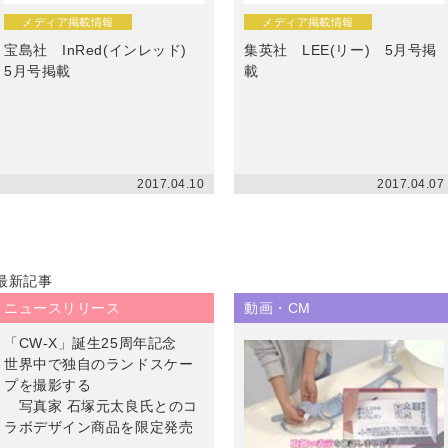
プレゼント・キャンペー
メディア掲載情報
メディア掲載情報
宝島社 InRed(インレッド)
集英社 LEE(リー) 5月号掲
5月号掲載
載
メールニュース登録
ア
お問い合わせ
2017.04.10
2017.04.07
よくあるご質問
ス
最新記事
ニュースリリース
動画・CM
「CW-X」誕生25周年記念
世界中で独自のランドスケー
プを撮影する
写真家 石塚元太良氏とのコ
ラボデザイン商品を限定発売