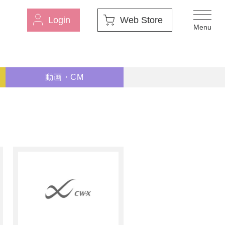
Login
Web Store
動画・CM