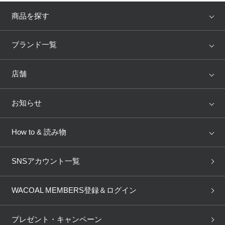
商品を探す
アイテム
ブランド
ブランド一覧
ランキング
セール
WACOAL
Wing
店舗
トピックス
Salute
Yue
店舗を探す
お知らせ
AMPHI
une nana cool
来店予約
新着情報
How to & 読み物
GOCOCi
WACOAL SIZE ORDER
ブラ無料診断
重要なお知らせ
下着の基礎知識
ワコールボディブック
SNSアカウント一覧
OUR WACOAL
YOJOY
取り置き・取り寄せサービス
商品回収
ブラチェック
わたしに合うブラ診断
WACOAL Remamma
Mens Innerwear
WACOAL MEMBERS登録＆ログイン
3Dボディスキャン
お知らせ
ブラパン
ワコールスタイル
CW-X
Imported Brands
プレゼント・キャンペーン
ニュース＆トピックス