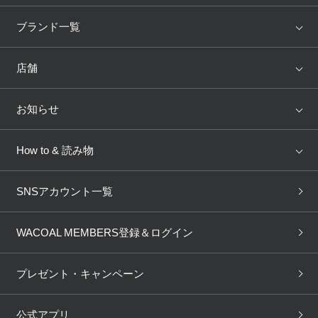
アイテム
ブランド
ブランド一覧
ランキング
セール
WACOAL
Wing
店舗
トピックス
Salute
Yue
店舗を探す
お知らせ
AMPHI
une nana cool
来店予約
新着情報
How to & 読み物
GOCOCi
WACOAL SIZE ORDER
ブラ無料診断
重要なお知らせ
下着の基礎知識
ワコールボディブック
SNSアカウント一覧
OUR WACOAL
YOJOY
取り置き・取り寄せサービス
商品回収
ブラチェック
わたしに合うブラ診断
WACOAL Remamma
Mens Innerwear
WACOAL MEMBERS登録＆ログイン
3Dボディスキャン
お知らせ
ブラパン
ワコールスタイル
CW-X
Imported Brands
プレゼント・キャンペーン
ニュース＆トピックス
フェムケアポータルサイト
大人の工場見学in長崎
Licensed Brands
公式アプリ