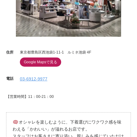
重要なお知らせ
お知らせ
ワコールウェブストア
住所
東京都豊島区西池袋1-11-1 ルミネ池袋 4F
Google Mapsで見る
公式アプリ
電話
03-6912-9977
ニュース＆トピックス
【営業時間】11：00-21：00
企業情報
オシャレを楽しむように、下着選びにワクワク感を味
SNSアカウント一覧
わえる「かわいい」が溢れるお店です。
スタッフはお客さまに寄り添い、親しみを感じていただけ