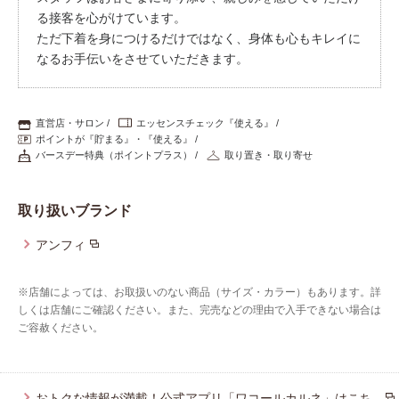
る接客を心がけています。
プレゼント・キャンペーン
ただ下着を身につけるだけではなく、身体も心もキレイに
なるお手伝いをさせていただきます。
メールニュース登録
直営店・サロン
エッセンスチェック『使える』
ポイントが『貯まる』・『使える』
バースデー特典（ポイントプラス）
取り置き・取り寄せ
お問い合わせ
取り扱いブランド
よくあるご質問
アンフィ
※店舗によっては、お取扱いのない商品（サイズ・カラー）もあります。詳
しくは店舗にご確認ください。また、完売などの理由で入手できない場合は
ご容赦ください。
おトクな情報が満載！公式アプリ「ワコールカルネ」はこち