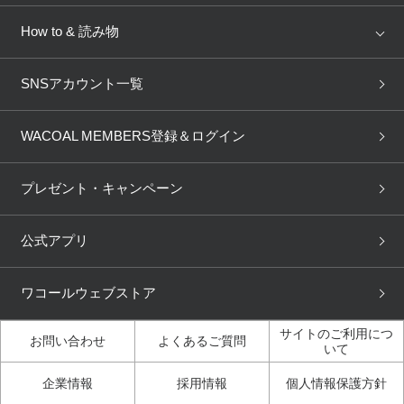
AMPHI
une nana cool
来店予約
新着情報
How to & 読み物
GOCOCi
WACOAL SIZE ORDER
ブラ無料診断
重要なお知らせ
下着の基礎知識
ワコールボディブック
SNSアカウント一覧
OUR WACOAL
YOJOY
取り置き・取り寄せサービス
商品回収
ブラチェック
わたしに合うブラ診断
WACOAL Remamma
Mens Innerwear
WACOAL MEMBERS登録＆ログイン
3Dボディスキャン
お知らせ
ブラパン
ワコールスタイル
CW-X
Imported Brands
プレゼント・キャンペーン
ニュース＆トピックス
フェムケアポータルサイト
大人の工場見学in長崎
Licensed Brands
公式アプリ
大人の工場見学inベトナム
人間科学研究開発センター見
ブランド一覧へ
学
ワコールウェブストア
店舗体験記（マンガ）
ワコールカルネアプリ使い方
ガイド（マンガ）
サイトのご利用につ
お問い合わせ
よくあるご質問
いて
3Dボディスキャン体験（マ
企業情報
採用情報
個人情報保護方針
ンガ）