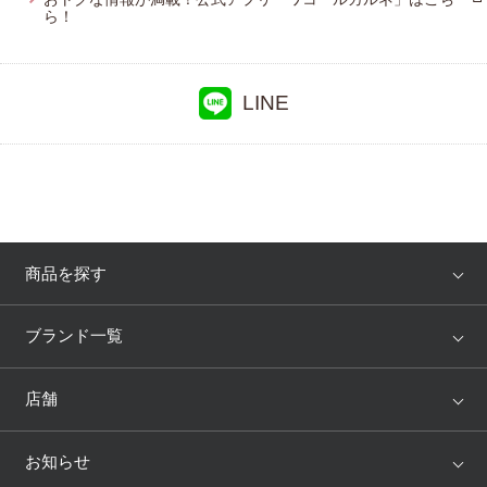
ら！
LINE
商品を探す
アイテム
ブランド
ブランド一覧
ランキング
セール
WACOAL
Wing
店舗
トピックス
Salute
Yue
店舗を探す
お知らせ