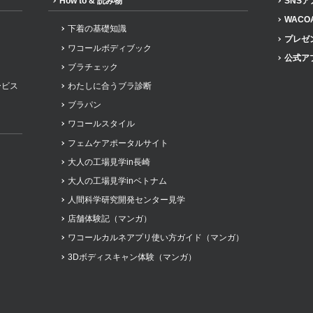
How to & 読み物
SNS
WACO
下着の基礎知識
プレゼ
ワコールボディブック
公式ア
ブラチェック
ービス
わたしに合うブラ診断
ブラパン
ワコールスタイル
フェムケアポータルサイト
大人の工場見学in長崎
大人の工場見学inベトナム
人間科学研究開発センター見学
店舗体験記（マンガ）
ワコールカルネアプリ使い方ガイド（マンガ）
3Dボディスキャン体験（マンガ）