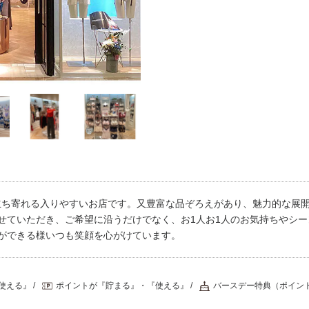
プレゼント・キャンペー
メールニュース登録
ア
お問い合わせ
よくあるご質問
ス
立ち寄れる入りやすいお店です。又豊富な品ぞろえがあり、魅力的な展
せていただき、ご希望に沿うだけでなく、お1人お1人のお気持ちやシ
ができる様いつも笑顔を心がけています。
使える』
ポイントが『貯まる』・『使える』
バースデー特典（ポイン