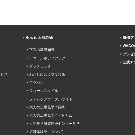
How to & 読み物
SNS
WACO
下着の基礎知識
プレゼ
ワコールボディブック
公式ア
ブラチェック
ービス
わたしに合うブラ診断
ブラパン
ワコールスタイル
フェムケアポータルサイト
大人の工場見学in長崎
大人の工場見学inベトナム
人間科学研究開発センター見学
店舗体験記（マンガ）