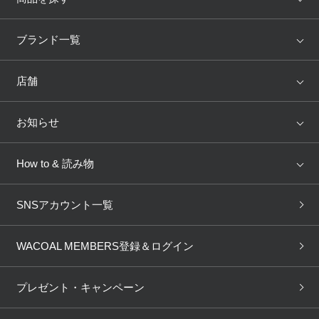
アイテム
ブランド
ブランド一覧
ランキング
セール
WACOAL
Wing
店舗
トピックス
Salute
Yue
店舗を探す
お知らせ
AMPHI
une nana cool
来店予約
新着情報
How to & 読み物
GOCOCi
WACOAL SIZE ORDER
ブラ無料診断
重要なお知らせ
下着の基礎知識
ワコールボディブック
SNSアカウント一覧
OUR WACOAL
YOJOY
取り置き・取り寄せサービス
商品回収
ブラチェック
わたしに合うブラ診断
WACOAL Remamma
Mens Innerwear
WACOAL MEMBERS登録＆ログイン
3Dボディスキャン
お知らせ
ブラパン
ワコールスタイル
CW-X
Imported Brands
プレゼント・キャンペーン
ニュース＆トピックス
フェムケアポータルサイト
大人の工場見学in長崎
Licensed Brands