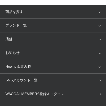
商品を探す
アイテム
ブランド
ブランド一覧
ランキング
セール
WACOAL
Wing
店舗
トピックス
Salute
Yue
店舗を探す
お知らせ
AMPHI
une nana cool
来店予約
新着情報
How to & 読み物
GOCOCi
WACOAL SIZE ORDER
ブラ無料診断
重要なお知らせ
下着の基礎知識
ワコールボディブック
SNSアカウント一覧
OUR WACOAL
YOJOY
取り置き・取り寄せサービス
商品回収
ブラチェック
わたしに合うブラ診断
WACOAL Remamma
Mens Innerwear
WACOAL MEMBERS登録＆ログイン
3Dボディスキャン
お知らせ
ブラパン
ワコールスタイル
CW-X
Imported Brands