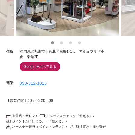
重要なお知らせ
お知らせ
ワコールウェブストア
住所
福岡県北九州市小倉北区浅野1-1-1 アミュプラザ小
倉 東館2F
公式アプリ
Google Mapsで見る
電話
093-512-1015
ニュース＆トピックス
【営業時間】10：00-20：00
企業情報
直営店・サロン
エッセンスチェック『使える』
ポイントが『貯まる』・『使える』
SNSアカウント一覧
バースデー特典（ポイントプラス）
取り置き・取り寄せ