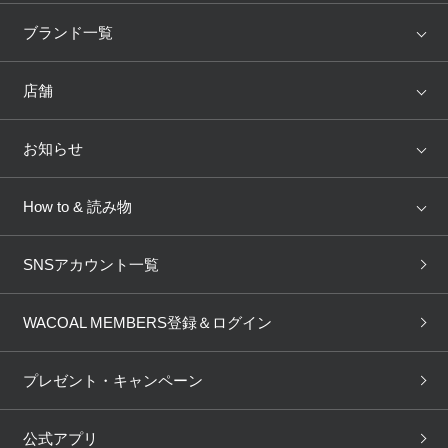
アイテム
ブランド
ブランド一覧
ランキング
セール
WACOAL
Wing
店舗
トピックス
Salute
Yue
店舗を探す
お知らせ
AMPHI
une nana cool
来店予約
新着情報
How to & 読み物
GOCOCi
WACOAL SIZE ORDER
ブラ無料診断
重要なお知らせ
下着の基礎知識
ワコールボディブック
SNSアカウント一覧
OUR WACOAL
YOJOY
取り置き・取り寄せサービス
商品回収
ブラチェック
わたしに合うブラ診断
WACOAL Remamma
Mens Innerwear
WACOAL MEMBERS登録＆ログイン
3Dボディスキャン
お知らせ
ブラパン
ワコールスタイル
CW-X
Imported Brands
プレゼント・キャンペーン
ニュース＆トピックス
フェムケアポータルサイト
大人の工場見学in長崎
Licensed Brands
公式アプリ
大人の工場見学inベトナム
人間科学研究開発センター見