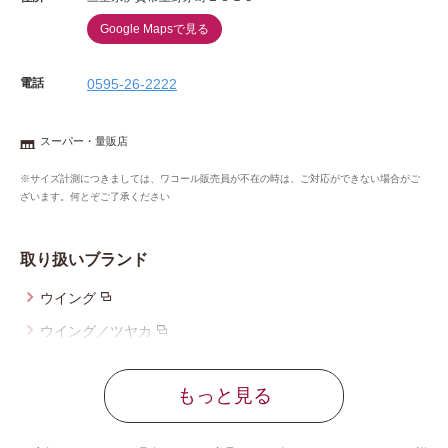
Google Mapsで見る
電話
0595-26-2222
スーパー・量販店
※サイズ計測につきましては、ワコール販売員が不在の時は、ご対応ができない場合がご
ざいます。何とぞご了承ください
取り扱いブランド
ウイング
ウイング／ツヤカ
ブロス バイ ワコールメン
もっと見る
ウイング／スリープ
ウイング／フフ