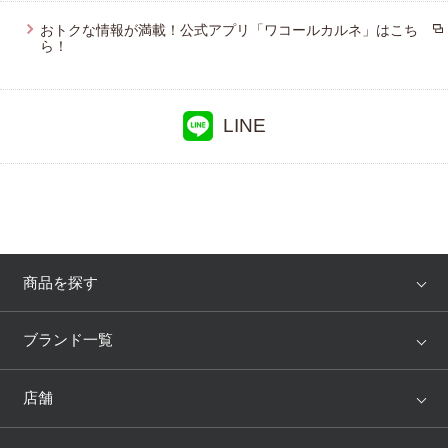
おトクな情報が満載！公式アプリ「ワコールカルネ」はこち
プレゼント・キャンペーン
ら！
メールニュース登録
LINE
お問い合わせ
よくあるご質問
商品を探す
アイテム
ブランド
ブランド一覧
ランキング
セール
WACOAL
Wing
店舗
トピックス
Salute
Yue