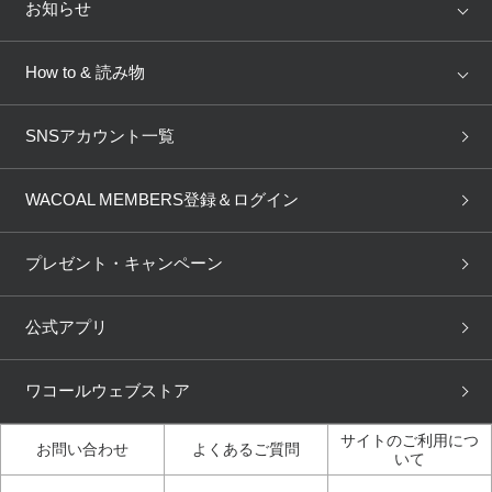
店舗を探す
お知らせ
AMPHI
une nana cool
来店予約
新着情報
How to & 読み物
GOCOCi
WACOAL SIZE ORDER
ブラ無料診断
重要なお知らせ
下着の基礎知識
ワコールボディブック
SNSアカウント一覧
OUR WACOAL
YOJOY
取り置き・取り寄せサービス
商品回収
ブラチェック
わたしに合うブラ診断
WACOAL Remamma
Mens Innerwear
WACOAL MEMBERS登録＆ログイン
3Dボディスキャン
お知らせ
ブラパン
ワコールスタイル
CW-X
Imported Brands
プレゼント・キャンペーン
ニュース＆トピックス
フェムケアポータルサイト
大人の工場見学in長崎
Licensed Brands
公式アプリ
大人の工場見学inベトナム
人間科学研究開発センター見
ブランド一覧へ
学
ワコールウェブストア
店舗体験記（マンガ）
ワコールカルネアプリ使い方
ガイド（マンガ）
サイトのご利用につ
お問い合わせ
よくあるご質問
いて
3Dボディスキャン体験（マ