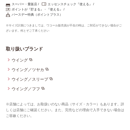
重要なお知らせ
スーパー・量販店
エッセンスチェック『使える』
ポイントが『貯まる』・『使える』
バースデー特典（ポイントプラス）
お知らせ
※サイズ計測につきましては、ワコール販売員が不在の時は、ご対応ができない場合がご
ざいます。何とぞご了承ください
ワコールウェブストア
取り扱いブランド
ウイング
公式アプリ
ウイング／ツヤカ
ウイング／スリープ
ニュース＆トピックス
ウイング／フフ
企業情報
※店舗によっては、お取扱いのない商品（サイズ・カラー）もあります。詳
しくは店舗にご確認ください。また、完売などの理由で入手できない場合は
ご容赦ください。
SNSアカウント一覧