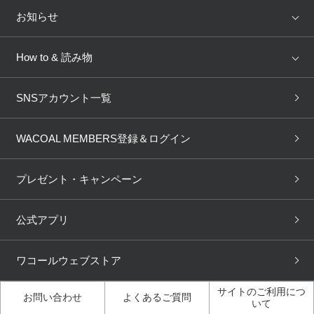
Salute
Yue
店舗を探す
お知らせ
AMPHI
une nana cool
来店予約
新着情報
How to & 読み物
GOCOCi
WACOAL SIZE ORDER
ブラ無料診断
重要なお知らせ
下着の基礎知識
ワコールボディブック
SNSアカウント一覧
OUR WACOAL
YOJOY
取り置き・取り寄せサービス
商品回収
ブラチェック
わたしに合うブラ診断
WACOAL Remamma
Mens Innerwear
WACOAL MEMBERS登録＆ログイン
3Dボディスキャン
お知らせ
ブラパン
ワコールスタイル
CW-X
Imported Brands
プレゼント・キャンペーン
ニュース＆トピックス
フェムケアポータルサイト
大人の工場見学in長崎
Licensed Brands
公式アプリ
大人の工場見学inベトナム
人間科学研究開発センター見
ブランド一覧へ
学
ワコールウェブストア
店舗体験記（マンガ）
ワコールカルネアプリ使い方
ガイド（マンガ）
サイトのご利用につ
お問い合わせ
よくあるご質問
いて