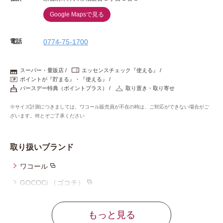
Google Mapsで見る
電話
0774-75-1700
スーパー・量販店
エッセンスチェック『使える』
ポイントが『貯まる』・『使える』
バースデー特典（ポイントプラス）
取り置き・取り寄せ
※サイズ計測につきましては、ワコール販売員が不在の時は、ご対応ができない場合がご
ざいます。何とぞご了承ください
取り扱いブランド
ワコール
GOCOCi （ゴコチ）
ウイング
もっと見る
ウイング／レシアージュ