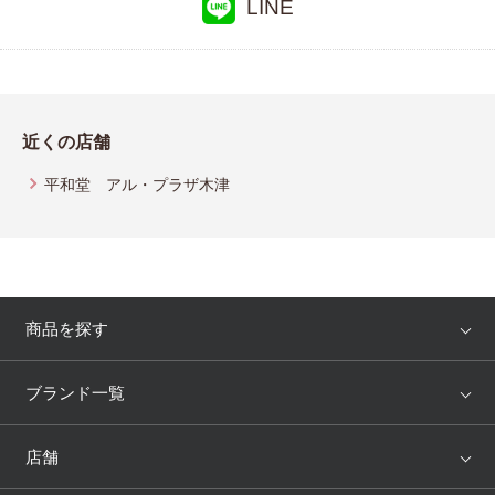
LINE
近くの店舗
平和堂 アル・プラザ木津
商品を探す
アイテム
ブランド
ブランド一覧
ランキング
セール
WACOAL
Wing
店舗
トピックス