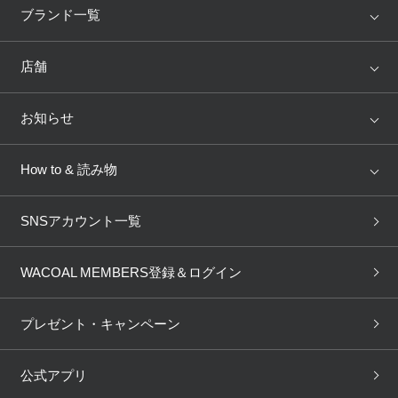
重要なお知らせ
アイテム
ブランド
ブランド一覧
ランキング
セール
お知らせ
WACOAL
Wing
店舗
トピックス
Salute
Yue
店舗を探す
お知らせ
ワコールウェブストア
AMPHI
une nana cool
来店予約
新着情報
How to & 読み物
公式アプリ
GOCOCi
WACOAL SIZE ORDER
ブラ無料診断
重要なお知らせ
下着の基礎知識
ワコールボディブック
SNSアカウント一覧
OUR WACOAL
YOJOY
取り置き・取り寄せサービス
ニュース＆トピックス
商品回収
ブラチェック
わたしに合うブラ診断
WACOAL Remamma
Mens Innerwear
WACOAL MEMBERS登録＆ログイン
3Dボディスキャン
お知らせ
ブラパン
ワコールスタイル
企業情報
CW-X
Imported Brands
プレゼント・キャンペーン
ニュース＆トピックス
フェムケアポータルサイト
大人の工場見学in長崎
Licensed Brands
SNSアカウント一覧
公式アプリ
大人の工場見学inベトナム
人間科学研究開発センター見
ブランド一覧へ