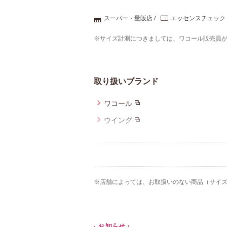
スーパー・量販店
エッセンスチェック
※サイズ計測につきましては、ワコール販売員
取り扱いブランド
ワコール
ウイング
ウイング／ツヤカ
ブロス バイ ワコールメン
CW-X
※店舗によっては、お取扱いのない商品（サイ