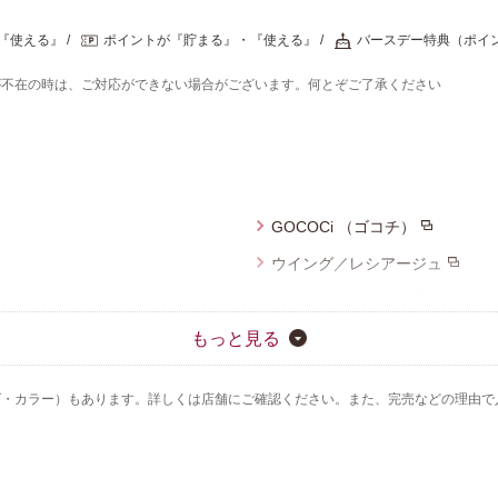
『使える』
ポイントが『貯まる』・『使える』
バースデー特典（ポイ
が不在の時は、ご対応ができない場合がございます。何とぞご了承ください
GOCOCi （ゴコチ）
ウイング／レシアージュ
ウイング／ティーン
ウイング／フフ
もっと見る
YOJOY
ズ・カラー）もあります。詳しくは店舗にご確認ください。また、完売などの理由で