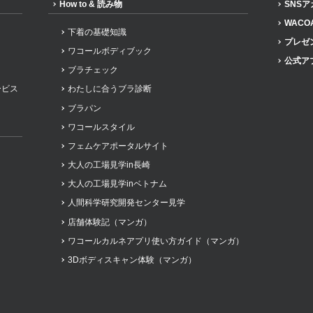
How to & 読み物
SNS
WACO
下着の基礎知識
プレゼ
ワコールボディブック
公式ア
ブラチェック
ービス
わたしに合うブラ診断
ブラパン
ワコールスタイル
フェムケアポータルサイト
大人の工場見学in長崎
大人の工場見学inベトナム
人間科学研究開発センター見学
店舗体験記（マンガ）
ワコールカルネアプリ使い方ガイド（マンガ）
3Dボディスキャン体験（マンガ）