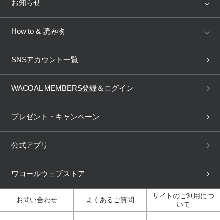
店舗を探す
お知らせ
AMPHI
une nana cool
来店予約
新着情報
How to & 読み物
GOCOCi
WACOAL SIZE ORDER
ブラ無料診断
重要なお知らせ
下着の基礎知識
ワコールボディブック
SNSアカウント一覧
OUR WACOAL
YOJOY
取り置き・取り寄せサービス
商品回収
ブラチェック
わたしに合うブラ診断
WACOAL Remamma
Mens Innerwear
WACOAL MEMBERS登録＆ログイン
3Dボディスキャン
お知らせ
ブラパン
ワコールスタイル
CW-X
Imported Brands
プレゼント・キャンペーン
ニュース＆トピックス
フェムケアポータルサイト
大人の工場見学in長崎
Licensed Brands
公式アプリ
大人の工場見学inベトナム
人間科学研究開発センター見
ブランド一覧へ
学
ワコールウェブストア
店舗体験記（マンガ）
ワコールカルネアプリ使い方
ガイド（マンガ）
サイトのご利用につ
お問い合わせ
よくあるご質問
いて
3Dボディスキャン体験（マ