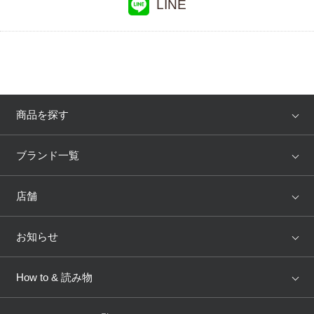
LINE
商品を探す
アイテム
ブランド
ブランド一覧
ランキング
セール
WACOAL
Wing
店舗
トピックス
Salute
Yue
店舗を探す
お知らせ
AMPHI
une nana cool
来店予約
新着情報
How to & 読み物
GOCOCi
WACOAL SIZE ORDER
ブラ無料診断
重要なお知らせ