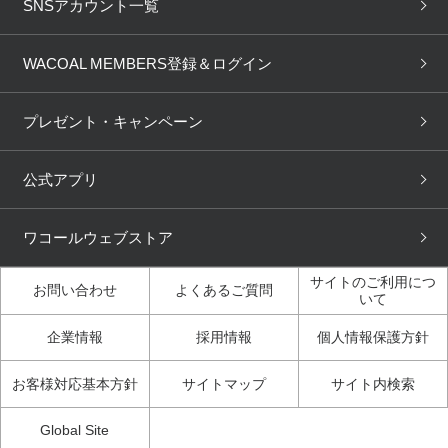
下着の基礎知識
ワコールボディブック
SNSアカウント一覧
OUR WACOAL
YOJOY
取り置き・取り寄せサービス
商品回収
ブラチェック
わたしに合うブラ診断
WACOAL Remamma
Mens Innerwear
WACOAL MEMBERS登録＆ログイン
3Dボディスキャン
お知らせ
ブラパン
ワコールスタイル
CW-X
Imported Brands
プレゼント・キャンペーン
ニュース＆トピックス
フェムケアポータルサイト
大人の工場見学in長崎
Licensed Brands
公式アプリ
大人の工場見学inベトナム
人間科学研究開発センター見
ブランド一覧へ
学
ワコールウェブストア
店舗体験記（マンガ）
ワコールカルネアプリ使い方
ガイド（マンガ）
サイトのご利用につ
お問い合わせ
よくあるご質問
いて
3Dボディスキャン体験（マ
企業情報
採用情報
個人情報保護方針
ンガ）
お客様対応基本方針
サイトマップ
サイト内検索
Global Site