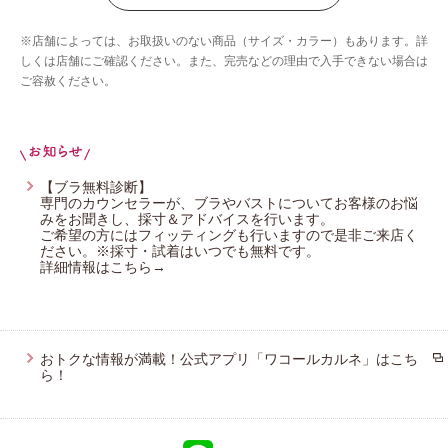
ウイング／ツヤカ
※店舗によっては、お取扱いのない商品（サイズ・カラー）もあります。詳
ウイング／ティーン
しくは店舗にご確認ください。また、完売などの理由で入手できない場合は
ご容赦ください。
ブロス バイ ワコールメン
ウイング／フフ
CW-X
YOJOY
【ブラ無料診断】
専門のカウンセラーが、ブラやバストについてお客様のお悩
みをお聞きし、採寸＆アドバイスを行います。
ご希望の方にはフィッティングも行いますので是非ご来店く
ださい。※採寸・試着はいつでも無料です。
詳細情報はこちら→
おトクな情報が満載！公式アプリ「ワコールカルネ」はこち
ら！