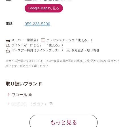
Google Mapsで見る
電話
059-238-5200
スーパー・量販店
エッセンスチェック『使える』
ポイントが『貯まる』・『使える』
バースデー特典（ポイントプラス）
取り置き・取り寄せ
※サイズ計測につきましては、ワコール販売員が不在の時は、ご対応ができない場合がご
ざいます。何とぞご了承ください
取り扱いブランド
ワコール
GOCOCi （ゴコチ）
ウイング
もっと見る
ウイング／レシアージュ