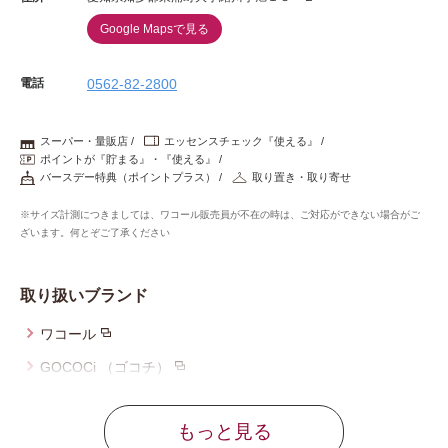
Google Mapsで見る
電話
0562-82-2800
スーパー・量販店
エッセンスチェック『使える』
ポイントが『貯まる』・『使える』
バースデー特典（ポイントプラス）
取り置き・取り寄せ
※サイズ計測につきましては、ワコール販売員が不在の時は、ご対応ができない場合がご
ざいます。何とぞご了承ください
取り扱いブランド
ワコール
GOCOCi （ゴコチ）
ウイング
もっと見る
ウイング／レシアージュ