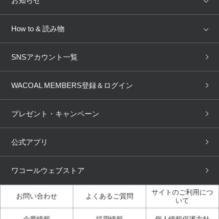
お知らせ
AMPHI
une nana cool
来店予約
新着情報
How to & 読み物
GOCOCi
WACOAL SIZE ORDER
ブラ無料診断
重要なお知らせ
下着の基礎知識
ワコールボディブック
SNSアカウント一覧
OUR WACOAL
YOJOY
取り置き・取り寄せサービス
商品回収
ブラチェック
わたしに合うブラ診断
WACOAL Remamma
Mens Innerwear
WACOAL MEMBERS登録＆ログイン
3Dボディスキャン
お知らせ
ブラパン
ワコールスタイル
CW-X
Imported Brands
プレゼント・キャンペーン
ニュース＆トピックス
フェムケアポータルサイト
大人の工場見学in長崎
Licensed Brands
公式アプリ
大人の工場見学inベトナム
人間科学研究開発センター見
ブランド一覧へ
学
ワコールウェブストア
店舗体験記（マンガ）
ワコールカルネアプリ使い方
ガイド（マンガ）
サイトのご利用につ
お問い合わせ
よくあるご質問
いて
3Dボディスキャン体験（マ