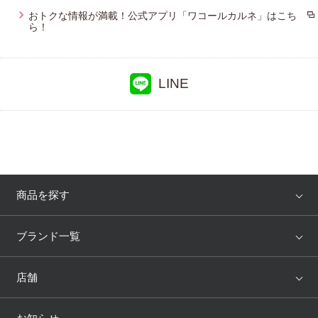
おトクな情報が満載！公式アプリ「ワコールカルネ」はこち
ら！
LINE
商品を探す
アイテム
ブランド
ブランド一覧
ランキング
セール
WACOAL
Wing
店舗
トピックス
Salute
Yue
店舗を探す