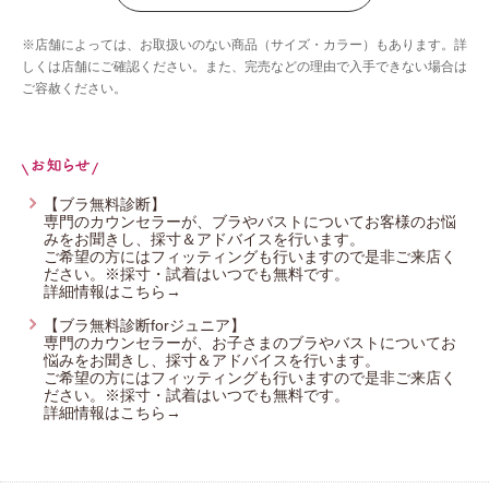
ウイング／ツヤカ
※店舗によっては、お取扱いのない商品（サイズ・カラー）もあります。詳
ウイング／ティーン
しくは店舗にご確認ください。また、完売などの理由で入手できない場合は
ご容赦ください。
ブロス バイ ワコールメン
ウイング／スリープ
ウイング／フフ
CW-X
【ブラ無料診断】
専門のカウンセラーが、ブラやバストについてお客様のお悩
YOJOY
みをお聞きし、採寸＆アドバイスを行います。
ご希望の方にはフィッティングも行いますので是非ご来店く
ださい。※採寸・試着はいつでも無料です。
詳細情報はこちら→
【ブラ無料診断forジュニア】
専門のカウンセラーが、お子さまのブラやバストについてお
悩みをお聞きし、採寸＆アドバイスを行います。
ご希望の方にはフィッティングも行いますので是非ご来店く
ださい。※採寸・試着はいつでも無料です。
詳細情報はこちら→