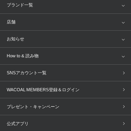
重要なお知らせ
アイテム
ブランド
ブランド一覧
ランキング
セール
お知らせ
WACOAL
Wing
店舗
トピックス
Salute
Yue
店舗を探す
お知らせ
ワコールウェブストア
AMPHI
une nana cool
来店予約
新着情報
How to & 読み物
公式アプリ
GOCOCi
WACOAL SIZE ORDER
ブラ無料診断
重要なお知らせ
下着の基礎知識
ワコールボディブック
SNSアカウント一覧
OUR WACOAL
YOJOY
取り置き・取り寄せサービス
ニュース＆トピックス
商品回収
ブラチェック
わたしに合うブラ診断
WACOAL Remamma
Mens Innerwear
WACOAL MEMBERS登録＆ログイン
3Dボディスキャン
お知らせ
ブラパン
ワコールスタイル
企業情報
CW-X
Imported Brands
プレゼント・キャンペーン
ニュース＆トピックス
フェムケアポータルサイト
大人の工場見学in長崎
Licensed Brands
SNSアカウント一覧
公式アプリ
大人の工場見学inベトナム
人間科学研究開発センター見
ブランド一覧へ