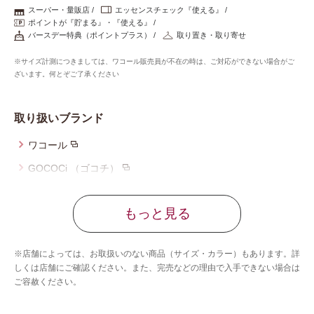
重要なお知らせ
スーパー・量販店
エッセンスチェック『使える』
ポイントが『貯まる』・『使える』
バースデー特典（ポイントプラス）
取り置き・取り寄せ
お知らせ
※サイズ計測につきましては、ワコール販売員が不在の時は、ご対応ができない場合がご
ざいます。何とぞご了承ください
ワコールウェブストア
取り扱いブランド
ワコール
公式アプリ
GOCOCi （ゴコチ）
ワコール_マタニティ
ニュース＆トピックス
もっと見る
ウイング
ウイング／レシアージュ
企業情報
※店舗によっては、お取扱いのない商品（サイズ・カラー）もあります。詳
ウイング／ティーン
しくは店舗にご確認ください。また、完売などの理由で入手できない場合は
ご容赦ください。
ブロス バイ ワコールメン
SNSアカウント一覧
ウイング／スリープ