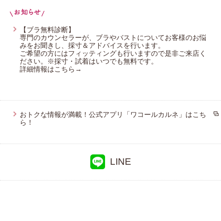
YOJOY
プレゼント・キャンペーン
アツコマタノ
【ブラ無料診断】
専門のカウンセラーが、ブラやバストについてお客様のお悩
みをお聞きし、採寸＆アドバイスを行います。
メールニュース登録
ご希望の方にはフィッティングも行いますので是非ご来店く
ださい。※採寸・試着はいつでも無料です。
詳細情報はこちら→
お問い合わせ
おトクな情報が満載！公式アプリ「ワコールカルネ」はこち
よくあるご質問
ら！
LINE