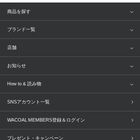
商品を探す
アイテム
ブランド
ブランド一覧
ランキング
セール
WACOAL
Wing
店舗
トピックス
Salute
Yue
店舗を探す
お知らせ
AMPHI
une nana cool
来店予約
新着情報
How to & 読み物
GOCOCi
WACOAL SIZE ORDER
ブラ無料診断
重要なお知らせ
下着の基礎知識
ワコールボディブック
SNSアカウント一覧
OUR WACOAL
YOJOY
取り置き・取り寄せサービス
商品回収
ブラチェック
わたしに合うブラ診断
WACOAL Remamma
Mens Innerwear
WACOAL MEMBERS登録＆ログイン
3Dボディスキャン
お知らせ
ブラパン
ワコールスタイル
CW-X
Imported Brands
プレゼント・キャンペーン