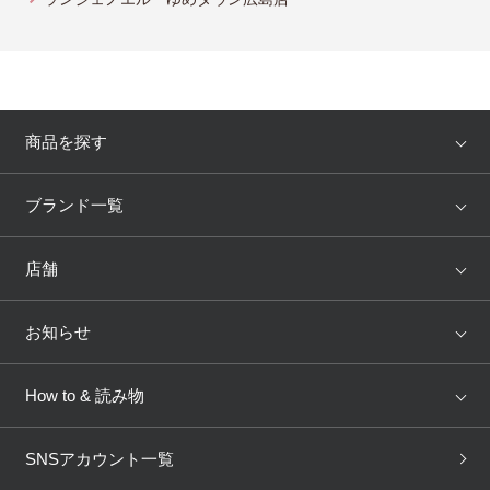
商品を探す
アイテム
ブランド
ブランド一覧
ランキング
セール
WACOAL
Wing
店舗
トピックス
Salute
Yue
店舗を探す
お知らせ
AMPHI
une nana cool
来店予約
新着情報
How to & 読み物
GOCOCi
WACOAL SIZE ORDER
ブラ無料診断
重要なお知らせ
下着の基礎知識
ワコールボディブック
SNSアカウント一覧
OUR WACOAL
YOJOY
取り置き・取り寄せサービス