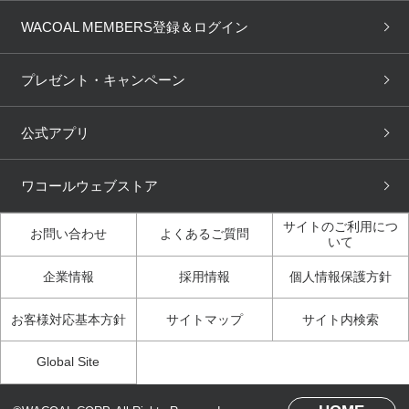
商品回収
ブラチェック
わたしに合うブラ診断
WACOAL Remamma
Mens Innerwear
WACOAL MEMBERS登録＆ログイン
3Dボディスキャン
お知らせ
ブラパン
ワコールスタイル
CW-X
Imported Brands
プレゼント・キャンペーン
ニュース＆トピックス
フェムケアポータルサイト
大人の工場見学in長崎
Licensed Brands
公式アプリ
大人の工場見学inベトナム
人間科学研究開発センター見
ブランド一覧へ
学
ワコールウェブストア
店舗体験記（マンガ）
ワコールカルネアプリ使い方
ガイド（マンガ）
サイトのご利用につ
お問い合わせ
よくあるご質問
いて
3Dボディスキャン体験（マ
企業情報
採用情報
個人情報保護方針
ンガ）
お客様対応基本方針
サイトマップ
サイト内検索
Global Site