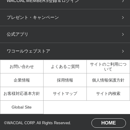
WACOAL MEMBERS登録＆ログイン
3Dボディスキャン
お知らせ
ブラパン
ワコールスタイル
CW-X
Imported Brands
プレゼント・キャンペーン
ニュース＆トピックス
フェムケアポータルサイト
大人の工場見学in長崎
Licensed Brands
公式アプリ
大人の工場見学inベトナム
人間科学研究開発センター見
ブランド一覧へ
学
ワコールウェブストア
店舗体験記（マンガ）
ワコールカルネアプリ使い方
ガイド（マンガ）
サイトのご利用につ
お問い合わせ
よくあるご質問
いて
3Dボディスキャン体験（マ
企業情報
採用情報
個人情報保護方針
ンガ）
お客様対応基本方針
サイトマップ
サイト内検索
Global Site
HOME
©WACOAL CORP. All Rights Reserved.