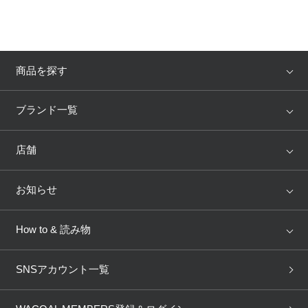
プレゼント・キャンペーン
商品を探す
メールニュース登録
アイテム
ブランド
ブランド一覧
お問い合わせ
ランキング
セール
WACOAL
Wing
店舗
よくあるご質問
トピックス
Salute
Yue
店舗を探す
お知らせ
AMPHI
une nana cool
来店予約
新着情報
How to & 読み物
GOCOCi
WACOAL SIZE ORDER
ブラ無料診断
重要なお知らせ
下着の基礎知識
ワコールボディブック
SNSアカウント一覧
OUR WACOAL
YOJOY
取り置き・取り寄せサービス
商品回収
ブラチェック
わたしに合うブラ診断
WACOAL Remamma
Mens Innerwear