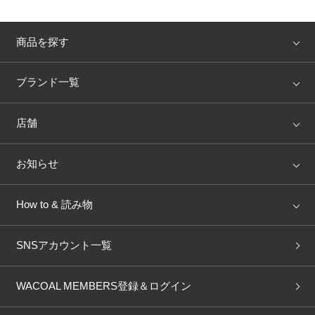
プレゼント・キャンペーン
商品を探す
メールニュース登録
アイテム
ブランド
ブランド一覧
ランキング
セール
WACOAL
Wing
店舗
お問い合わせ
トピックス
Salute
Yue
店舗を探す
お知らせ
よくあるご質問
AMPHI
une nana cool
来店予約
新着情報
How to & 読み物
GOCOCi
WACOAL SIZE ORDER
ブラ無料診断
重要なお知らせ
下着の基礎知識
ワコールボディブック
SNSアカウント一覧
OUR WACOAL
YOJOY
取り置き・取り寄せサービス
商品回収
ブラチェック
わたしに合うブラ診断
WACOAL Remamma
Mens Innerwear
WACOAL MEMBERS登録＆ログイン
3Dボディスキャン
お知らせ
ブラパン
ワコールスタイル