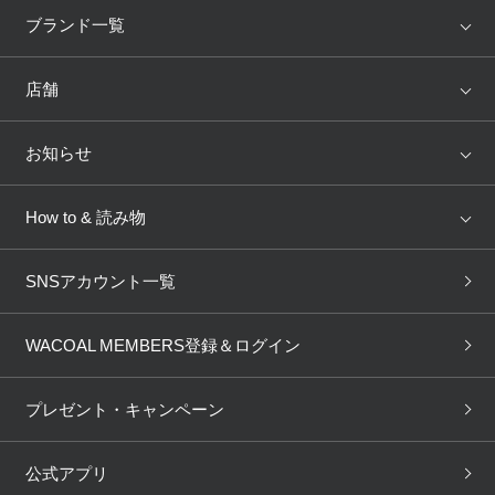
アイテム
ブランド
ブランド一覧
ランキング
セール
WACOAL
Wing
店舗
トピックス
Salute
Yue
店舗を探す
お知らせ
AMPHI
une nana cool
来店予約
新着情報
How to & 読み物
GOCOCi
WACOAL SIZE ORDER
ブラ無料診断
重要なお知らせ
下着の基礎知識
ワコールボディブック
SNSアカウント一覧
OUR WACOAL
YOJOY
取り置き・取り寄せサービス
商品回収
ブラチェック
わたしに合うブラ診断
WACOAL Remamma
Mens Innerwear
WACOAL MEMBERS登録＆ログイン
3Dボディスキャン
お知らせ
ブラパン
ワコールスタイル
CW-X
Imported Brands
プレゼント・キャンペーン
ニュース＆トピックス
フェムケアポータルサイト
大人の工場見学in長崎
Licensed Brands
公式アプリ
大人の工場見学inベトナム
人間科学研究開発センター見