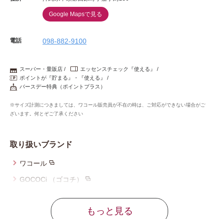
Google Mapsで見る
電話
098-882-9100
スーパー・量販店
エッセンスチェック『使える』
ポイントが『貯まる』・『使える』
バースデー特典（ポイントプラス）
※サイズ計測につきましては、ワコール販売員が不在の時は、ご対応ができない場合がご
ざいます。何とぞご了承ください
取り扱いブランド
ワコール
GOCOCi （ゴコチ）
ウイング
もっと見る
ウイング／レシアージュ