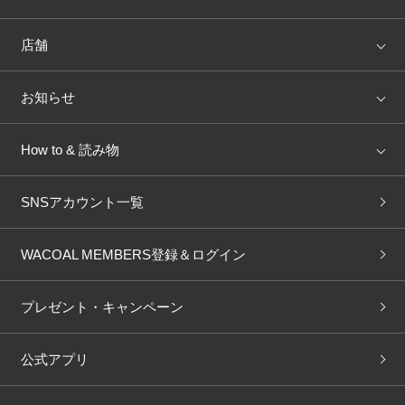
ランキング
セール
WACOAL
Wing
店舗
トピックス
Salute
Yue
店舗を探す
お知らせ
AMPHI
une nana cool
来店予約
新着情報
How to & 読み物
GOCOCi
WACOAL SIZE ORDER
ブラ無料診断
重要なお知らせ
下着の基礎知識
ワコールボディブック
SNSアカウント一覧
OUR WACOAL
YOJOY
取り置き・取り寄せサービス
商品回収
ブラチェック
わたしに合うブラ診断
WACOAL Remamma
Mens Innerwear
WACOAL MEMBERS登録＆ログイン
3Dボディスキャン
お知らせ
ブラパン
ワコールスタイル
CW-X
Imported Brands
プレゼント・キャンペーン
ニュース＆トピックス
フェムケアポータルサイト
大人の工場見学in長崎
Licensed Brands
公式アプリ
大人の工場見学inベトナム
人間科学研究開発センター見
ブランド一覧へ
学