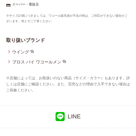
重要なお知らせ
スーパー・量販店
※サイズ計測につきましては、ワコール販売員が不在の時は、ご対応ができない場合がご
お知らせ
ざいます。何とぞご了承ください
取り扱いブランド
ワコールウェブストア
ウイング
ブロス バイ ワコールメン
公式アプリ
※店舗によっては、お取扱いのない商品（サイズ・カラー）もあります。詳
ニュース＆トピックス
しくは店舗にご確認ください。また、完売などの理由で入手できない場合は
ご容赦ください。
企業情報
LINE
SNSアカウント一覧