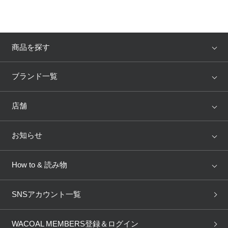
プレゼント・キャンペーン
商品を探す
メールニュース登録
アイテム
ブランド
ブランド一覧
お問い合わせ
ランキング
セール
WACOAL
Wing
店舗
トピックス
よくあるご質問
Salute
Yue
店舗を探す
お知らせ
AMPHI
une nana cool
来店予約
新着情報
How to & 読み物
GOCOCi
WACOAL SIZE ORDER
ブラ無料診断
重要なお知らせ
下着の基礎知識
ワコールボディブック
SNSアカウント一覧
OUR WACOAL
YOJOY
取り置き・取り寄せサービス
商品回収
ブラチェック
わたしに合うブラ診断
WACOAL Remamma
Mens Innerwear
WACOAL MEMBERS登録＆ログイン
3Dボディスキャン