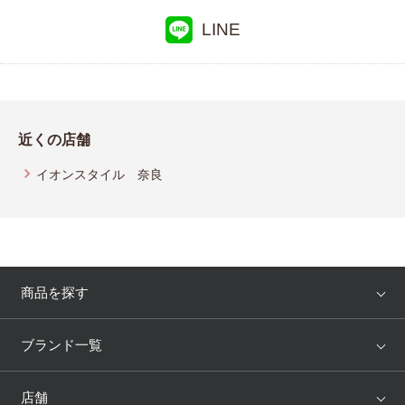
YOJOY
LINE
アツコマタノ
近くの店舗
イオンスタイル 奈良
商品を探す
アイテム
ブランド
ブランド一覧
ランキング
セール
WACOAL
Wing
店舗