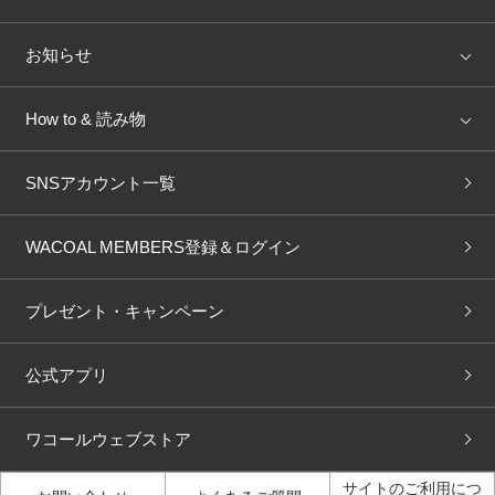
トピックス
Salute
Yue
店舗を探す
お知らせ
AMPHI
une nana cool
来店予約
新着情報
How to & 読み物
GOCOCi
WACOAL SIZE ORDER
ブラ無料診断
重要なお知らせ
下着の基礎知識
ワコールボディブック
SNSアカウント一覧
OUR WACOAL
YOJOY
取り置き・取り寄せサービス
商品回収
ブラチェック
わたしに合うブラ診断
WACOAL Remamma
Mens Innerwear
WACOAL MEMBERS登録＆ログイン
3Dボディスキャン
お知らせ
ブラパン
ワコールスタイル
CW-X
Imported Brands
プレゼント・キャンペーン
ニュース＆トピックス
フェムケアポータルサイト
大人の工場見学in長崎
Licensed Brands
公式アプリ
大人の工場見学inベトナム
人間科学研究開発センター見
ブランド一覧へ
学
ワコールウェブストア
店舗体験記（マンガ）
ワコールカルネアプリ使い方
ガイド（マンガ）
サイトのご利用につ