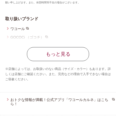
願い申し上げます。また、休憩時間等不在の場合がございます。
取り扱いブランド
ワコール
GOCOCi （ゴコチ）
ツモリチサト スリープ
もっと見る
ワコール_マタニティ
ワコール_キッズ
※店舗によっては、お取扱いのない商品（サイズ・カラー）もあります。詳
ワコール_ジュニア
しくは店舗にご確認ください。また、完売などの理由で入手できない場合は
ご容赦ください。
ワコール／睡眠科学
CW-X
ワコール_カルソン
おトクな情報が満載！公式アプリ「ワコールカルネ」はこち
ら！
ハンロ
ワコール／らくラクパートナー