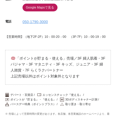
Google Mapsで見る
電話
050-1790-3000
【営業時間】（地下2F-2F）10：00-20：00 （3F-7F）10：00-19：00
「ポイントが貯まる・使える」売場／3F 婦人肌着・3F
パジャマ・3F マタニティ・3F キッズ、ジュニア・3F 婦
人雑貨・7F らくラクパートナー
上記売場以外はポイント対象外となります
デパート・百貨店
エッセンスチェック『使える』
ポイントが『貯まる』・『使える』
3Dボディスキャナー計測
バースデー特典（ポイントプラス）
取り置き・取り寄せ
※ 売場によって営業時間の変更があります。各店舗、各営業施設のホームページより、最