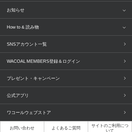
トピックス
Salute
Yue
店舗を探す
お知らせ
AMPHI
une nana cool
来店予約
新着情報
How to & 読み物
GOCOCi
WACOAL SIZE ORDER
ブラ無料診断
重要なお知らせ
下着の基礎知識
ワコールボディブック
SNSアカウント一覧
OUR WACOAL
YOJOY
取り置き・取り寄せサービス
商品回収
ブラチェック
わたしに合うブラ診断
WACOAL Remamma
Mens Innerwear
WACOAL MEMBERS登録＆ログイン
3Dボディスキャン
お知らせ
ブラパン
ワコールスタイル
CW-X
Imported Brands
プレゼント・キャンペーン
ニュース＆トピックス
フェムケアポータルサイト
大人の工場見学in長崎
Licensed Brands
公式アプリ
大人の工場見学inベトナム
人間科学研究開発センター見
ブランド一覧へ
学
ワコールウェブストア
店舗体験記（マンガ）
ワコールカルネアプリ使い方
ガイド（マンガ）
サイトのご利用につ
お問い合わせ
よくあるご質問
いて