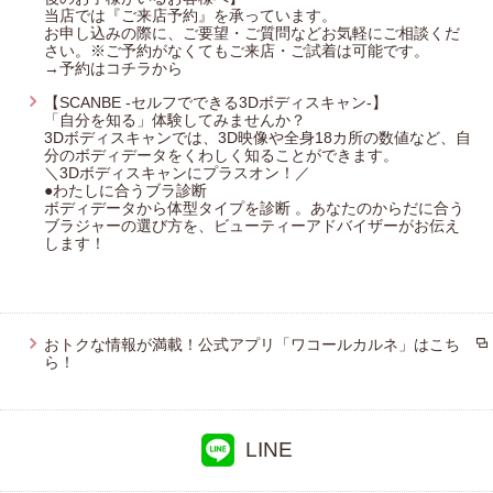
ワコール／スイムウェア
当店では『ご来店予約』を承っています。
お申し込みの際に、ご要望・ご質問などお気軽にご相談くだ
ハンロ
さい。※ご予約がなくてもご来店・ご試着は可能です。
→予約はコチラから
ワコール／らくラクパートナー
【SCANBE -セルフでできる3Dボディスキャン-】
「自分を知る」体験してみませんか？
YOJOY
3Dボディスキャンでは、3D映像や全身18カ所の数値など、自
分のボディデータをくわしく知ることができます。
アツコマタノ
＼3Dボディスキャンにプラスオン！／
●わたしに合うブラ診断
ボディデータから体型タイプを診断 。あなたのからだに合う
ブラジャーの選び方を、ビューティーアドバイザーがお伝え
します！
おトクな情報が満載！公式アプリ「ワコールカルネ」はこち
ら！
LINE