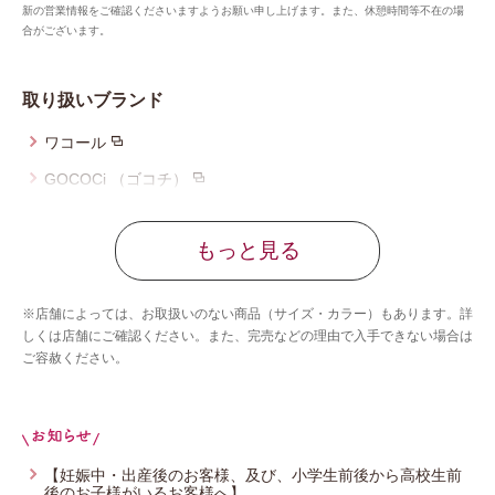
新の営業情報をご確認くださいますようお願い申し上げます。また、休憩時間等不在の場
合がございます。
取り扱いブランド
ワコール
GOCOCi （ゴコチ）
ツモリチサト スリープ
もっと見る
ワコール_マタニティ
ワコール_キッズ
※店舗によっては、お取扱いのない商品（サイズ・カラー）もあります。詳
ワコール_ジュニア
しくは店舗にご確認ください。また、完売などの理由で入手できない場合は
ご容赦ください。
ワコール／睡眠科学
Yue（ユエ）
CW-X
ワコール_カルソン
【妊娠中・出産後のお客様、及び、小学生前後から高校生前
後のお子様がいるお客様へ】