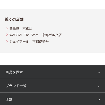
近くの店舗
髙島屋 京都店
WACOAL The Store 京都ポルタ店
ジェイアール 京都伊勢丹
商品を探す
アイテム
ブランド
ブランド一覧
ランキング
セール
WACOAL
Wing
店舗