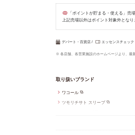
重要なお知らせ
「ポイントが貯まる・使える」売場／4
上記売場以外はポイント対象外となり
お知らせ
ワコールウェブスト
デパート・百貨店
エッセンスチェック
※ 各店舗、各営業施設のホームページより、最
公式アプリ
ニュース＆トピック
取り扱いブランド
ワコール
企業情報
ツモリチサト スリープ
ワコール_キッズ
ワコール／睡眠科学
ワコールメン