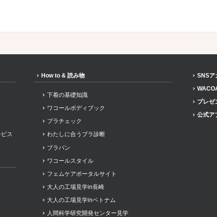
How to & 読み物
SNS
WACO
下着の基礎知識
プレゼ
ワコールボディブック
公式ア
ブラチェック
ービス
わたしに合うブラ診断
ブラパン
ワコールスタイル
フェムケアポータルサイト
大人の工場見学in長崎
大人の工場見学inベトナム
人間科学研究開発センター見学