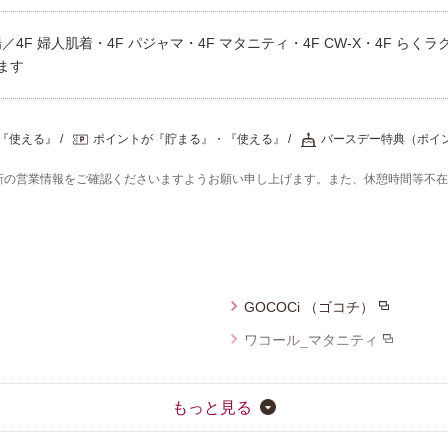
プレゼント・キャンペー
F 婦人肌着・4F パジャマ・4F マタニティ・4F CW-X・4F らく
ます
メールニュース登録
ア
お問い合わせ
『使える』
ポイントが『貯まる』・『使える』
バースデー特典（ポイ
新の営業情報をご確認くださいますようお願い申し上げます。また、休憩時間等不
よくあるご質問
ス
GOCOCi （ゴコチ）
ワコール_マタニティ
ワコール_ジュニア
Yue（ユエ）
もっと見る
CW-X