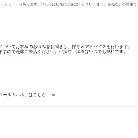
ズ・カラー）もあります。詳しくは店舗にご確認ください。また、完売などの理由で
ワコール／サクセスウォーク
ワコール／らくラクパートナー
アツコマタノ
についてお客様のお悩みをお聞きし、採寸＆アドバイスを行います。
ますので是非ご来店ください。※採寸・試着はいつでも無料です。
コールカルネ」はこちら！