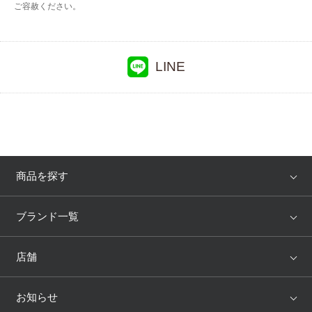
ご容赦ください。
LINE
商品を探す
アイテム
ブランド
ブランド一覧
ランキング
セール
WACOAL
Wing
店舗
トピックス
Salute
Yue
店舗を探す
お知らせ