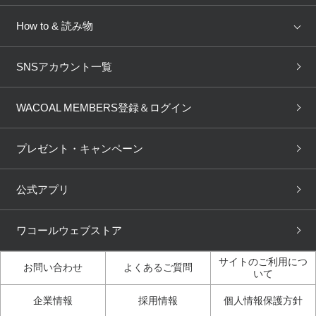
AMPHI
une nana cool
来店予約
新着情報
How to & 読み物
GOCOCi
WACOAL SIZE ORDER
ブラ無料診断
重要なお知らせ
下着の基礎知識
ワコールボディブック
SNSアカウント一覧
OUR WACOAL
YOJOY
取り置き・取り寄せサービス
商品回収
ブラチェック
わたしに合うブラ診断
WACOAL Remamma
Mens Innerwear
WACOAL MEMBERS登録＆ログイン
3Dボディスキャン
お知らせ
ブラパン
ワコールスタイル
CW-X
Imported Brands
プレゼント・キャンペーン
ニュース＆トピックス
フェムケアポータルサイト
大人の工場見学in長崎
Licensed Brands
公式アプリ
大人の工場見学inベトナム
人間科学研究開発センター見
ブランド一覧へ
学
ワコールウェブストア
店舗体験記（マンガ）
ワコールカルネアプリ使い方
ガイド（マンガ）
サイトのご利用につ
お問い合わせ
よくあるご質問
いて
3Dボディスキャン体験（マ
企業情報
採用情報
個人情報保護方針
ンガ）