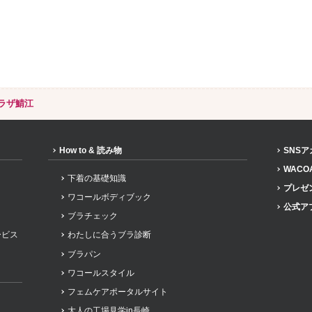
ラザ鯖江
How to & 読み物
SNS
WACO
下着の基礎知識
プレゼ
ワコールボディブック
公式ア
ブラチェック
ービス
わたしに合うブラ診断
ブラパン
ワコールスタイル
フェムケアポータルサイト
大人の工場見学in長崎