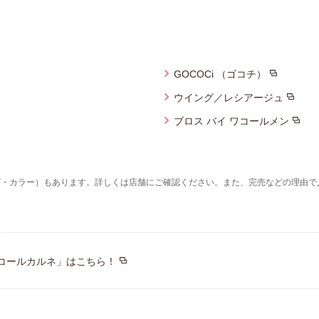
プレゼント・キャンペー
メールニュース登録
GOCOCi （ゴコチ）
ア
お問い合わせ
ウイング／レシアージュ
ブロス バイ ワコールメン
よくあるご質問
ズ・カラー）もあります。詳しくは店舗にご確認ください。また、完売などの理由で
ス
コールカルネ」はこちら！