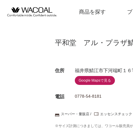
商品を探す
ブ
平和堂 アル・プラザ
商品を探す
住所
福井県鯖江市下河端町１６
ブランド一覧
Google Mapsで見る
店舗検索
0778-54-8181
電話
スーパー・量販店
エッセンスチェック
新着情報
※サイズ計測につきましては、ワコール販売員