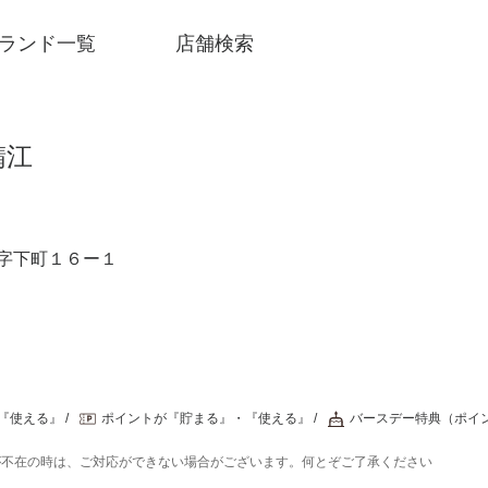
ランド一覧
店舗検索
鯖江
字下町１６ー１
『使える』
ポイントが『貯まる』・『使える』
バースデー特典（ポイ
SNSアカウント一覧
が不在の時は、ご対応ができない場合がございます。何とぞご了承ください