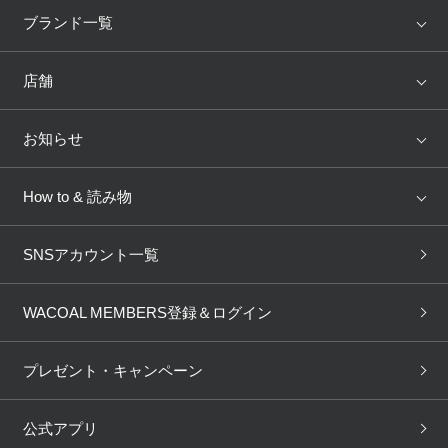
アイテム
ブランド
ブランド一覧
ランキング
セール
WACOAL
Wing
店舗
トピックス
Salute
Yue
店舗を探す
お知らせ
AMPHI
une nana cool
来店予約
新着情報
How to & 読み物
GOCOCi
WACOAL SIZE ORDER
ブラ無料診断
重要なお知らせ
下着の基礎知識
ワコールボディブック
SNSアカウント一覧
OUR WACOAL
YOJOY
取り置き・取り寄せサービス
商品回収
ブラチェック
わたしに合うブラ診断
WACOAL Remamma
Mens Innerwear
WACOAL MEMBERS登録＆ログイン
3Dボディスキャン
お知らせ
ブラパン
ワコールスタイル
CW-X
Imported Brands
プレゼント・キャンペーン
ニュース＆トピックス
フェムケアポータルサイト
大人の工場見学in長崎
Licensed Brands
公式アプリ
大人の工場見学inベトナム
人間科学研究開発センター見