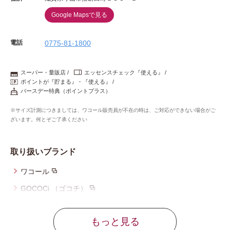
Google Mapsで見る
電話
0775-81-1800
スーパー・量販店
エッセンスチェック『使える』
ポイントが『貯まる』・『使える』
バースデー特典（ポイントプラス）
※サイズ計測につきましては、ワコール販売員が不在の時は、ご対応ができない場合がご
ざいます。何とぞご了承ください
取り扱いブランド
ワコール
GOCOCi （ゴコチ）
ウイング
もっと見る
ウイング／レシアージュ