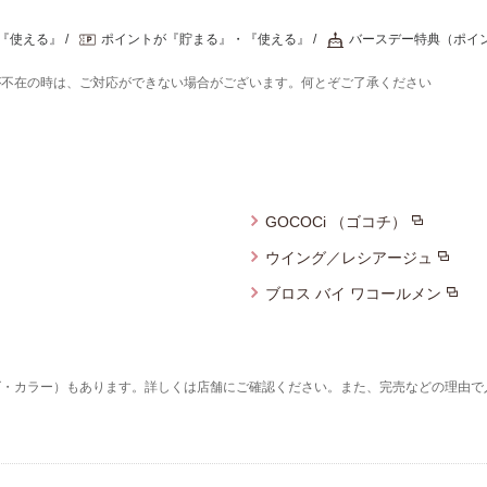
『使える』
ポイントが『貯まる』・『使える』
バースデー特典（ポイ
が不在の時は、ご対応ができない場合がございます。何とぞご了承ください
GOCOCi （ゴコチ）
ウイング／レシアージュ
ブロス バイ ワコールメン
ズ・カラー）もあります。詳しくは店舗にご確認ください。また、完売などの理由で