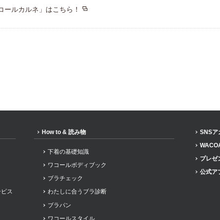
コールカルネ」はこちら！
How to & 読み物
SNS
WACO
下着の基礎知識
プレゼ
ワコールボディブック
公式ア
ブラチェック
ービス
わたしに合うブラ診断
ブラパン
ワコールスタイル