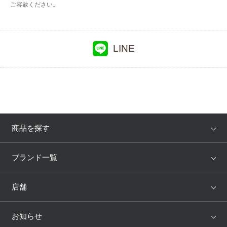
ご容赦ください。
LINE
商品を探す
アイテム
ブランド
ブランド一覧
ランキング
セール
WACOAL
Wing
店舗
トピックス
Salute
Yue
店舗を探す
お知らせ