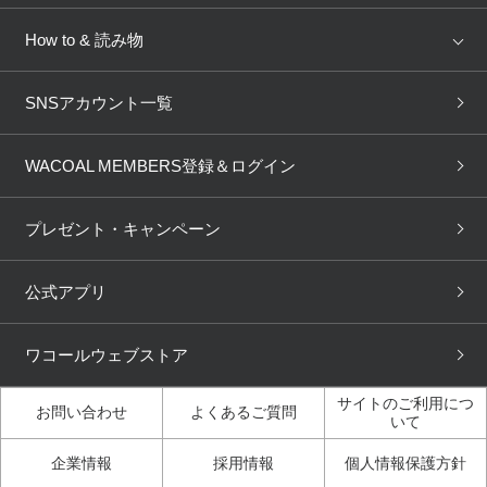
AMPHI
une nana cool
来店予約
新着情報
How to & 読み物
GOCOCi
WACOAL SIZE ORDER
ブラ無料診断
重要なお知らせ
下着の基礎知識
ワコールボディブック
SNSアカウント一覧
OUR WACOAL
YOJOY
取り置き・取り寄せサービス
商品回収
ブラチェック
わたしに合うブラ診断
WACOAL Remamma
Mens Innerwear
WACOAL MEMBERS登録＆ログイン
3Dボディスキャン
お知らせ
ブラパン
ワコールスタイル
CW-X
Imported Brands
プレゼント・キャンペーン
ニュース＆トピックス
フェムケアポータルサイト
大人の工場見学in長崎
Licensed Brands
公式アプリ
大人の工場見学inベトナム
人間科学研究開発センター見
ブランド一覧へ
学
ワコールウェブストア
店舗体験記（マンガ）
ワコールカルネアプリ使い方
ガイド（マンガ）
サイトのご利用につ
お問い合わせ
よくあるご質問
いて
3Dボディスキャン体験（マ
企業情報
採用情報
個人情報保護方針
ンガ）