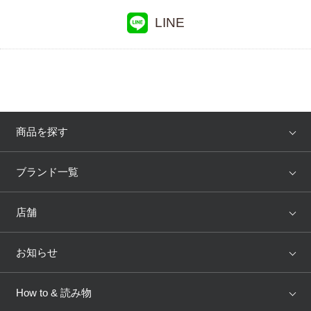
ワコール／スイムウェア
LINE
ワコール／サクセスウォーク
ハンロ
ワコール／らくラクパートナー
ワコールサイズオーダー
商品を探す
YOJOY
アツコマタノ
アイテム
ブランド
ブランド一覧
ランキング
セール
WACOAL
Wing
店舗
トピックス
Salute
Yue
店舗を探す
お知らせ
AMPHI
une nana cool
来店予約
新着情報
How to & 読み物
GOCOCi
WACOAL SIZE ORDER