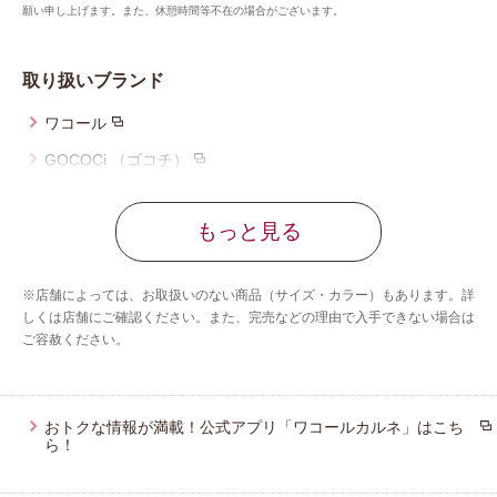
願い申し上げます。また、休憩時間等不在の場合がございます。
取り扱いブランド
ワコール
GOCOCi （ゴコチ）
ツモリチサト スリープ
もっと見る
ワコール_マタニティ
ワコール_キッズ
※店舗によっては、お取扱いのない商品（サイズ・カラー）もあります。詳
ワコール_ジュニア
しくは店舗にご確認ください。また、完売などの理由で入手できない場合は
ご容赦ください。
ワコール／睡眠科学
Yue（ユエ）
ワコールメン
おトクな情報が満載！公式アプリ「ワコールカルネ」はこち
ら！
CW-X
ワコール_カルソン