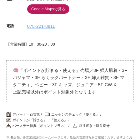
Google Mapsで見る
電話
075-221-8811
【営業時間】10：30-20：00
「ポイントが貯まる・使える」売場／3F 婦人肌着・3F
パジャマ・3F らくラクパートナー・3F 婦人雑貨・3F マ
タニティ、ベビー・3F キッズ、ジュニア・5F CW-X
上記売場以外はポイント対象外となります
デパート・百貨店
エッセンスチェック『使える』
ポイントが『貯まる』・『使える』
バースデー特典（ポイントプラス）
取り置き・取り寄せ
※ 各店舗、各営業施設のホームページより、最新の営業情報をご確認くださいますようお