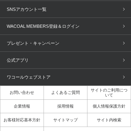
ブラ無料診断
重要なお知らせ
下着の基礎知識
ワコールボディブック
SNSアカウント一覧
OUR WACOAL
YOJOY
取り置き・取り寄せサービス
商品回収
ブラチェック
わたしに合うブラ診断
WACOAL Remamma
Mens Innerwear
WACOAL MEMBERS登録＆ログイン
3Dボディスキャン
お知らせ
ブラパン
ワコールスタイル
CW-X
Imported Brands
プレゼント・キャンペーン
ニュース＆トピックス
フェムケアポータルサイト
大人の工場見学in長崎
Licensed Brands
公式アプリ
大人の工場見学inベトナム
人間科学研究開発センター見
ブランド一覧へ
学
ワコールウェブストア
店舗体験記（マンガ）
ワコールカルネアプリ使い方
ガイド（マンガ）
サイトのご利用につ
お問い合わせ
よくあるご質問
いて
3Dボディスキャン体験（マ
企業情報
採用情報
個人情報保護方針
ンガ）
お客様対応基本方針
サイトマップ
サイト内検索