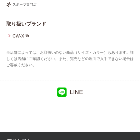
重要なお知らせ
スポーツ専門店
お知らせ
取り扱いブランド
CW-X
ワコールウェブストア
※店舗によっては、お取扱いのない商品（サイズ・カラー）もあります。詳
しくは店舗にご確認ください。また、完売などの理由で入手できない場合は
公式アプリ
ご容赦ください。
ニュース＆トピックス
LINE
企業情報
SNSアカウント一覧