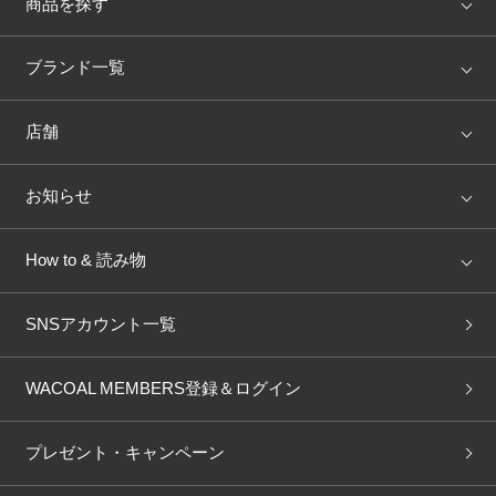
商品を探す
プレゼント・キャンペーン
アイテム
ブランド
ブランド一覧
ランキング
セール
メールニュース登録
WACOAL
Wing
店舗
トピックス
Salute
Yue
店舗を探す
お問い合わせ
お知らせ
AMPHI
une nana cool
来店予約
新着情報
How to & 読み物
よくあるご質問
GOCOCi
WACOAL SIZE ORDER
ブラ無料診断
重要なお知らせ
下着の基礎知識
ワコールボディブック
SNSアカウント一覧
OUR WACOAL
YOJOY
取り置き・取り寄せサービス
商品回収
ブラチェック
わたしに合うブラ診断
WACOAL Remamma
Mens Innerwear
WACOAL MEMBERS登録＆ログイン
3Dボディスキャン
お知らせ
ブラパン
ワコールスタイル
CW-X
Imported Brands
プレゼント・キャンペーン
ニュース＆トピックス
フェムケアポータルサイト
大人の工場見学in長崎
Licensed Brands