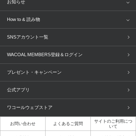
店舗を探す
お知らせ
AMPHI
une nana cool
来店予約
新着情報
How to & 読み物
GOCOCi
WACOAL SIZE ORDER
ブラ無料診断
重要なお知らせ
下着の基礎知識
ワコールボディブック
SNSアカウント一覧
OUR WACOAL
YOJOY
取り置き・取り寄せサービス
商品回収
ブラチェック
わたしに合うブラ診断
WACOAL Remamma
Mens Innerwear
WACOAL MEMBERS登録＆ログイン
3Dボディスキャン
お知らせ
ブラパン
ワコールスタイル
CW-X
Imported Brands
プレゼント・キャンペーン
ニュース＆トピックス
フェムケアポータルサイト
大人の工場見学in長崎
Licensed Brands
公式アプリ
大人の工場見学inベトナム
人間科学研究開発センター見
ブランド一覧へ
学
ワコールウェブストア
店舗体験記（マンガ）
ワコールカルネアプリ使い方
ガイド（マンガ）
サイトのご利用につ
お問い合わせ
よくあるご質問
いて
3Dボディスキャン体験（マ