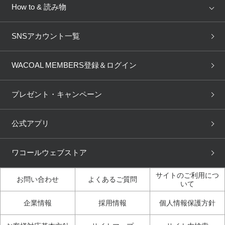
新着情報
How to & 読み物
GOCOCi
WACOAL SIZE ORDER
ブラ無料診断
重要なお知らせ
下着の基礎知識
ワコールボディブック
SNSアカウント一覧
OUR WACOAL
YOJOY
取り置き・取り寄せサービス
商品回収
ブラチェック
わたしに合うブラ診断
WACOAL Remamma
Mens Innerwear
WACOAL MEMBERS登録＆ログイン
3Dボディスキャン
お知らせ
ブラパン
ワコールスタイル
CW-X
Imported Brands
プレゼント・キャンペーン
ニュース＆トピックス
フェムケアポータルサイト
大人の工場見学in長崎
Licensed Brands
公式アプリ
大人の工場見学inベトナム
人間科学研究開発センター見
ブランド一覧へ
学
ワコールウェブストア
店舗体験記（マンガ）
ワコールカルネアプリ使い方
ガイド（マンガ）
サイトのご利用につ
お問い合わせ
よくあるご質問
いて
3Dボディスキャン体験（マ
企業情報
採用情報
個人情報保護方針
ンガ）