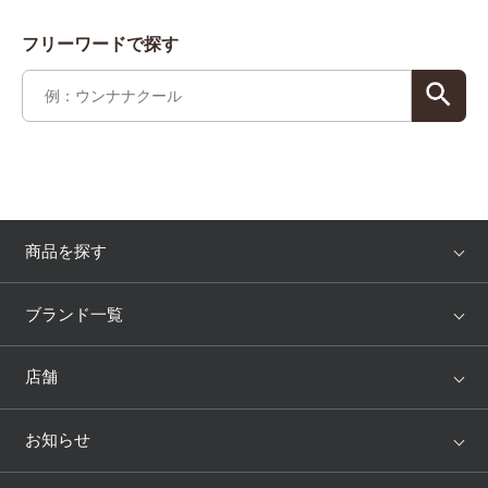
フリーワードで探す
商品を探す
アイテム
ブランド
ブランド一覧
ランキング
セール
WACOAL
Wing
店舗
トピックス
Salute
Yue
店舗を探す
お知らせ
AMPHI
une nana cool
来店予約