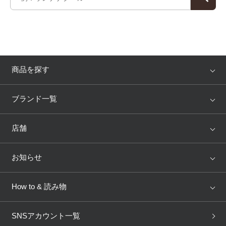
プレゼント・キャンペーン
メールニュース登録
商品を探す
お問い合わせ
アイテム
ブランド
ブランド一覧
ランキング
セール
よくあるご質問
WACOAL
Wing
店舗
トピックス
Salute
Yue
店舗を探す
お知らせ
AMPHI
une nana cool
来店予約
新着情報
How to & 読み物
GOCOCi
WACOAL SIZE ORDER
ブラ無料診断
重要なお知らせ
下着の基礎知識
ワコールボディブック
SNSアカウント一覧
OUR WACOAL
YOJOY
取り置き・取り寄せサービス