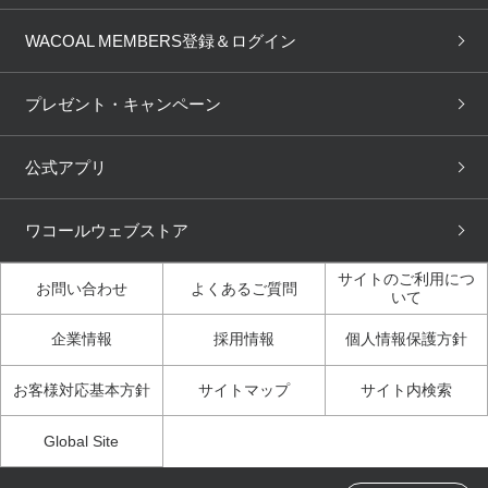
商品回収
ブラチェック
わたしに合うブラ診断
WACOAL Remamma
Mens Innerwear
WACOAL MEMBERS登録＆ログイン
3Dボディスキャン
お知らせ
ブラパン
ワコールスタイル
CW-X
Imported Brands
プレゼント・キャンペーン
ニュース＆トピックス
フェムケアポータルサイト
大人の工場見学in長崎
Licensed Brands
公式アプリ
大人の工場見学inベトナム
人間科学研究開発センター見
ブランド一覧へ
学
ワコールウェブストア
店舗体験記（マンガ）
ワコールカルネアプリ使い方
ガイド（マンガ）
サイトのご利用につ
お問い合わせ
よくあるご質問
いて
3Dボディスキャン体験（マ
企業情報
採用情報
個人情報保護方針
ンガ）
お客様対応基本方針
サイトマップ
サイト内検索
Global Site