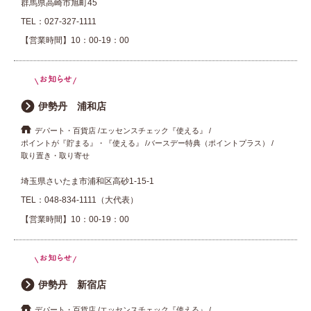
群馬県高崎市旭町45
TEL：
027-327-1111
プレゼント・キャンペーン
【営業時間】10：00-19：00
メールニュース登録
伊勢丹 浦和店
お問い合わせ
デパート・百貨店
エッセンスチェック『使える』
ポイントが『貯まる』・『使える』
バースデー特典（ポイントプラス）
取り置き・取り寄せ
よくあるご質問
埼玉県さいたま市浦和区高砂1-15-1
TEL：
048-834-1111（大代表）
【営業時間】10：00-19：00
伊勢丹 新宿店
デパート・百貨店
エッセンスチェック『使える』