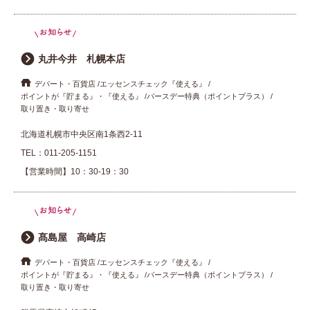
重要なお知らせ
お知らせ
丸井今井 札幌本店
デパート・百貨店
エッセンスチェック『使える』
ワコールウェブストア
ポイントが『貯まる』・『使える』
バースデー特典（ポイントプラス）
取り置き・取り寄せ
北海道札幌市中央区南1条西2-11
公式アプリ
TEL：
011-205-1151
【営業時間】10：30-19：30
ニュース＆トピックス
髙島屋 高崎店
企業情報
デパート・百貨店
エッセンスチェック『使える』
ポイントが『貯まる』・『使える』
バースデー特典（ポイントプラス）
SNSアカウント一覧
取り置き・取り寄せ