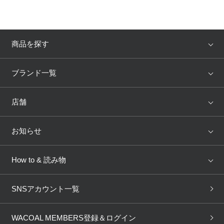
商品を探す
アイテム
ブランド
ブランド一覧
ランキング
セール
WACOAL
Wing
店舗
トピックス
Salute
Yue
店舗を探す
お知らせ
AMPHI
une nana cool
来店予約
新着情報
How to & 読み物
GOCOCi
WACOAL SIZE ORDER
ブラ無料診断
重要なお知らせ
下着の基礎知識
ワコールボディブック
SNSアカウント一覧
OUR WACOAL
YOJOY
取り置き・取り寄せサービス
商品回収
ブラチェック
わたしに合うブラ診断
WACOAL Remamma
Mens Innerwear
WACOAL MEMBERS登録＆ログイン
3Dボディスキャン