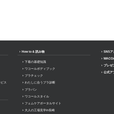
How to & 読み物
SNS
WACO
下着の基礎知識
プレゼ
ワコールボディブック
公式ア
ブラチェック
ービス
わたしに合うブラ診断
ブラパン
ワコールスタイル
フェムケアポータルサイト
大人の工場見学in長崎