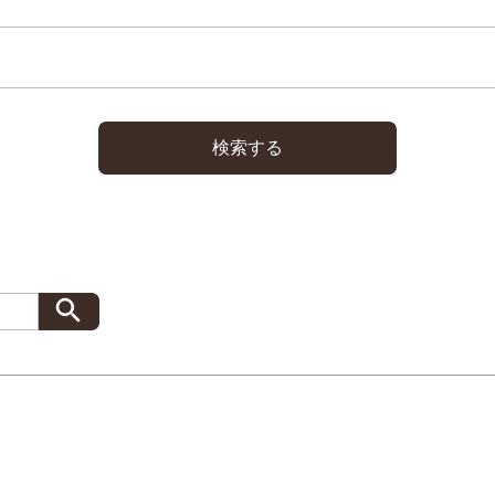
プレゼント・キャンペー
メールニュース登録
ア
検索する
お問い合わせ
よくあるご質問
ス