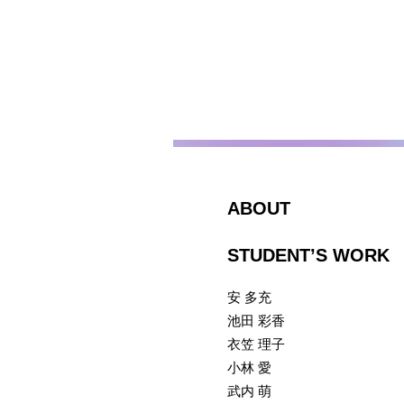
ABOUT
STUDENT’S WORK
安 多充
池田 彩香
衣笠 理子
小林 愛
武内 萌