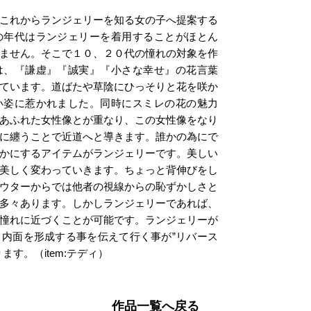
これからランジェリーを知る女の子へ提案する
２０代の年代はランジェリーを着用することがほとん
ません。そこで１０、２０代の憧れの対象を作
ttaは、『謙虚』『誠実』『小さな幸せ』の花言葉
ています。道ばたや草陰にひっそりと花を咲か
い姿に惹かれました。同時にスミレの花の魅力
あふれた女性像とが重なり、この女性像をなり
に纏うことで近道へと導きます。誰かの為にで
かにするアイテムがランジェリーです。美しい
美しく変わっていきます。ちょっと背伸びをし
ウターからでは他者の視線からの恥ずかしさと
多々あります。しかしランジェリーであれば、
憧れに近づくことが可能です。ランジェリーが
内面を形成する事を伝えて行く事が”リバース
す。（item:テディ）
作品一覧へ戻る