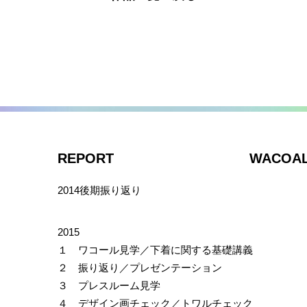
REPORT
WACOA
2014後期振り返り
2015
１ ワコール見学／下着に関する基礎講義
２ 振り返り／プレゼンテーション
３ プレスルーム見学
４ デザイン画チェック／トワルチェック