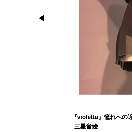
『violetta』憧れへの
三星音絵