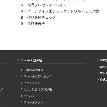
５ 作品プレゼンテーション
６・７ デザイン画チェック／トワルチェック②
８ 作品最終チェック
９ 最終発表会
How to & 読み物
SN
WAC
下着の基礎知識
プレ
ワコールボディブック
公式
ブラチェック
ビス
わたしに合うブラ診断
ブラパン
ワコールスタイル