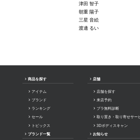
津田 智子
朝重 陽子
三星 音絵
渡邊 るい
商品を探す
店舗
アイテム
店舗を探す
ブランド
来店予約
ランキング
ブラ無料診断
セール
取り置き・取り寄せサー
トピックス
3Dボディスキャン
ブランド一覧
お知らせ