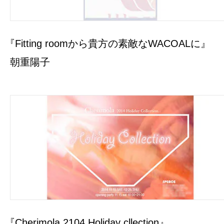
『Fitting roomから貴方の素敵なWACOALに』
朝重陽子
『Cherimola 2104 Holiday cllection』