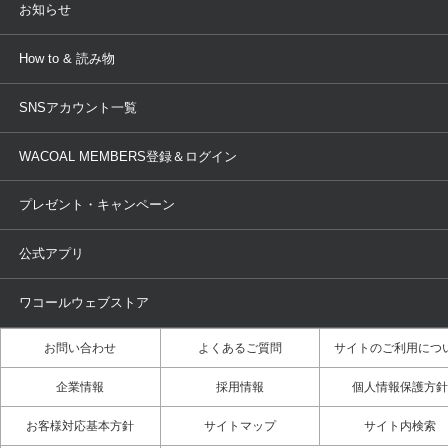
店舗を探す
お知らせ
AMPHI
une nana cool
来店予約
新着情報
How to & 読み物
GOCOCi
WACOAL SIZE ORDER
ブラ無料診断
重要なお知らせ
下着の基礎知識
ワコールボディブック
SNSアカウント一覧
OUR WACOAL
YOJOY
取り置き・取り寄せサービス
商品回収
ブラチェック
わたしに合うブラ診断
WACOAL Remamma
Mens Innerwear
WACOAL MEMBERS登録＆ログイン
3Dボディスキャン
お知らせ
ブラパン
ワコールスタイル
CW-X
Imported Brands
プレゼント・キャンペーン
ニュース＆トピックス
フェムケアポータルサイト
大人の工場見学in長崎
Licensed Brands
公式アプリ
大人の工場見学inベトナム
人間科学研究開発センター見学
ブランド一覧へ
店舗体験記（マンガ）
ワコールカルネアプリ使い方ガ
ワコールウェブストア
（マンガ）
お問い合わせ
よくあるご質問
サイトのご利用につ
3Dボディスキャン体験（マンガ）
企業情報
採用情報
個人情報保護方針
お客様対応基本方針
サイトマップ
サイト内検索