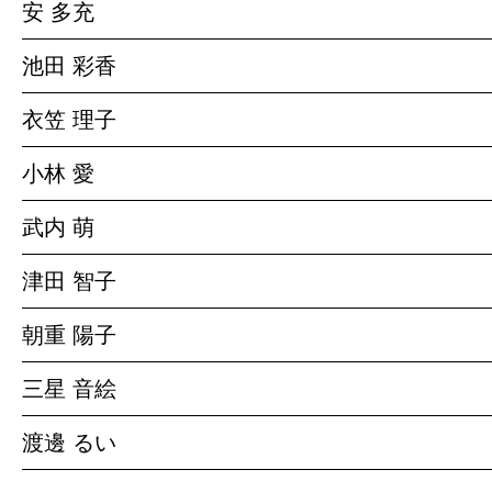
安 多充
池田 彩香
衣笠 理子
小林 愛
武内 萌
津田 智子
朝重 陽子
三星 音絵
渡邊 るい