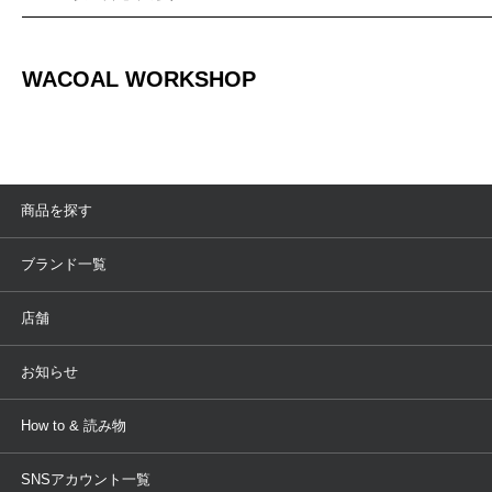
WACOAL WORKSHOP
商品を探す
アイテム
ブランド
ブランド一覧
ランキング
セール
WACOAL
Wing
店舗
トピックス
Salute
Yue
店舗を探す
お知らせ
AMPHI
une nana cool
来店予約
新着情報
How to & 読み物
GOCOCi
WACOAL SIZE ORDER
ブラ無料診断
重要なお知らせ
下着の基礎知識
ワコールボディブック
SNSアカウント一覧
OUR WACOAL
YOJOY