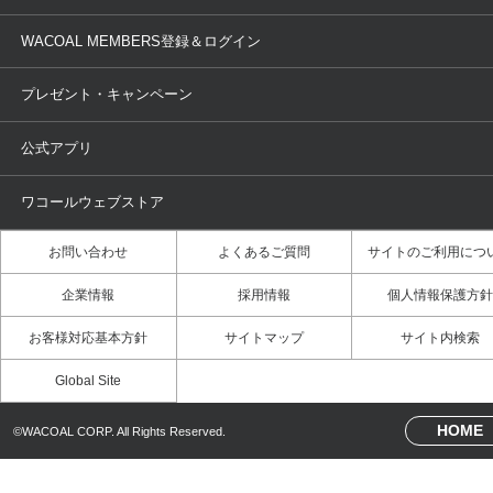
取り置き・取り寄せサービス
商品回収
ブラチェック
わたしに合うブラ診断
WACOAL Remamma
Mens Innerwear
WACOAL MEMBERS登録＆ログイン
3Dボディスキャン
お知らせ
ブラパン
ワコールスタイル
CW-X
Imported Brands
プレゼント・キャンペーン
ニュース＆トピックス
フェムケアポータルサイト
大人の工場見学in長崎
Licensed Brands
公式アプリ
大人の工場見学inベトナム
人間科学研究開発センター見学
ブランド一覧へ
店舗体験記（マンガ）
ワコールカルネアプリ使い方ガ
ワコールウェブストア
（マンガ）
お問い合わせ
よくあるご質問
サイトのご利用につ
3Dボディスキャン体験（マンガ）
企業情報
採用情報
個人情報保護方針
お客様対応基本方針
サイトマップ
サイト内検索
Global Site
HOME
©WACOAL CORP. All Rights Reserved.