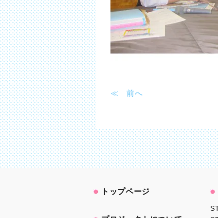
≪ 前へ
トップページ
S